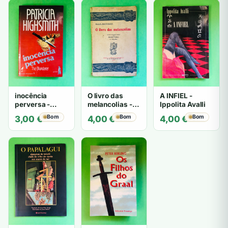
inocência
O livro das
A INFIEL -
perversa -
melancolias -
Ippolita Avalli
PATRICIA
Paulo
Bom
Bom
Bom
3,00
€
4,00
€
4,00
€
HIGHSMITH
Mantegazza