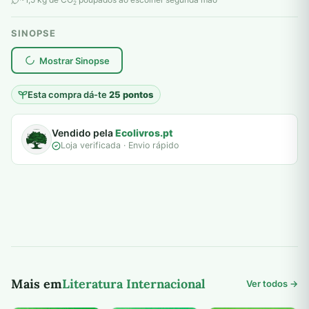
2
SINOPSE
plantar árvores reais
Mostrar Sinopse
Esta compra dá-te
25 pontos
Vendido pela
Ecolivros.pt
Loja verificada · Envio rápido
Mais em
Literatura Internacional
Ver todos →