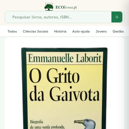
Todos
Ciências Sociais
História
Auto-ajuda
Jovens
Gestão