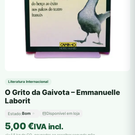
Literatura Internacional
O Grito da Gaivota – Emmanuelle
Laborit
Bom
Disponível em loja
Estado:
5,00
€
IVA incl.
~1,5 kg de CO
poupados ao escolher segunda mão