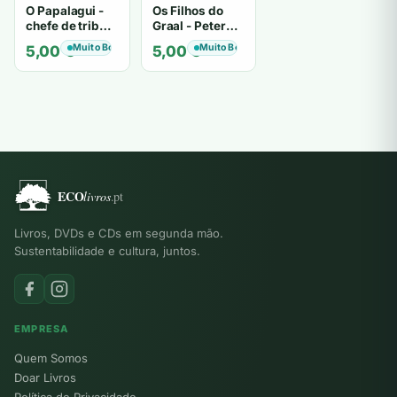
O Papalagui -
Os Filhos do
chefe de tribo
Graal - Peter
de tiavéa
Berling
Muito Bom
Muito Bom
5,00
€
5,00
€
Livros, DVDs e CDs em segunda mão.
Sustentabilidade e cultura, juntos.
EMPRESA
Quem Somos
Doar Livros
Política de Privacidade