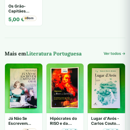
Os Grão-
Capitães
(Contos) -
Bom
5,00
€
Jorge de Sena
Mais em
Literatura Portuguesa
Ver todos →
Já Não Se
Hipócrates do
Lugar d'Avós -
Escrevem
RISO e da
Carlos Couto
Cartas de Amor
LOUCURA
Amaral