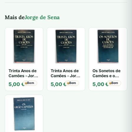
Mais de
Jorge de Sena
Trinta Anos de
Trinta Anos de
Os Sonetos de
Camões - Jorge
Camões - Jorge
Camões e o
de Sena
de Sena
Soneto
Bom
Bom
Bom
5,00
€
5,00
€
5,00
€
Quinhentista
Peninsular -
Jorge de Sena