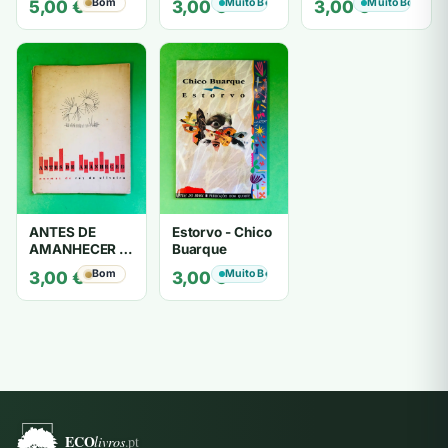
Bom
Muito Bom
Muito Bom
5,00
€
3,00
€
3,00
€
- Mário
Zambujal
ANTES DE
Estorvo - Chico
AMANHECER -
Buarque
ruy de oliveira
Bom
Muito Bom
3,00
€
3,00
€