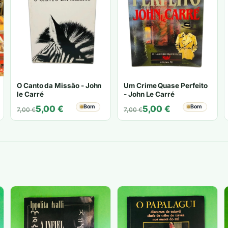
O Canto da Missão - John
Um Crime Quase Perfeito
le Carré
- John Le Carré
O
O
Bom
O
O
Bom
5,00
€
5,00
€
7,00
€
7,00
€
preço
preço
preço
preço
original
atual
original
atual
era:
é:
era:
é:
7,00 €.
5,00 €.
7,00 €.
5,00 €.