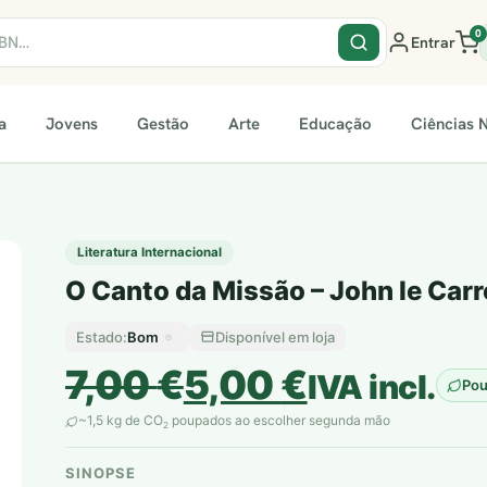
0
Entrar
a
Jovens
Gestão
Arte
Educação
Ciências N
Literatura Internacional
O Canto da Missão – John le Carr
Bom
Disponível em loja
Estado:
O
O
7,00
€
5,00
€
IVA incl.
Po
preço
preço
~1,5 kg de CO
poupados ao escolher segunda mão
2
original
atual
SINOPSE
plantar árvores reais