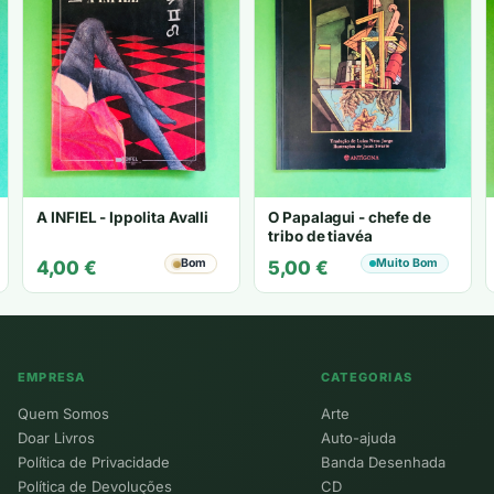
A INFIEL - Ippolita Avalli
O Papalagui - chefe de
tribo de tiavéa
Bom
Muito Bom
4,00
€
5,00
€
EMPRESA
CATEGORIAS
Quem Somos
Arte
Doar Livros
Auto-ajuda
Política de Privacidade
Banda Desenhada
Política de Devoluções
CD