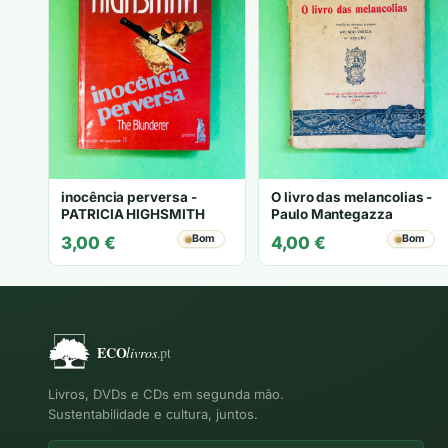
inocência perversa -
O livro das melancolias -
PATRICIA HIGHSMITH
Paulo Mantegazza
Bom
Bom
3,00
€
4,00
€
Livros, DVDs e CDs em segunda mão.
Sustentabilidade e cultura, juntos.