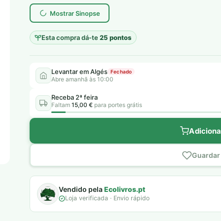
era:
é:
Mostrar Sinopse
7,00 €.
5,00 €.
Esta compra dá-te
25 pontos
Levantar em Algés
Fechado
Abre amanhã às 10:00
Receba 2ª feira
Faltam
15,00 €
para portes grátis
Adiciona
Guardar 
Vendido pela
Ecolivros.pt
Loja verificada · Envio rápido