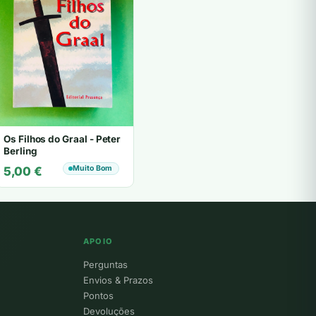
Os Filhos do Graal - Peter
Berling
Muito Bom
5,00
€
APOIO
Perguntas
Envios & Prazos
Pontos
Devoluções