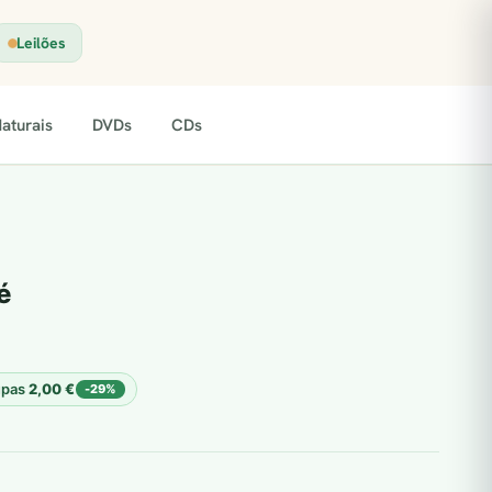
Leilões
aturais
DVDs
CDs
é
upas
2,00
€
-29%