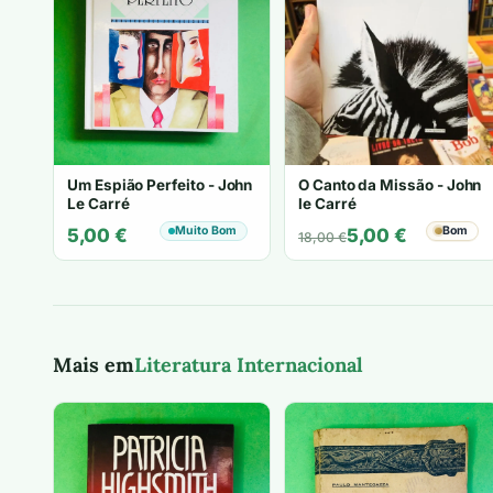
Um Espião Perfeito - John
O Canto da Missão - John
Le Carré
le Carré
Muito Bom
O
O
Bom
5,00
€
5,00
€
18,00
€
preço
preço
original
atual
era:
é:
18,00 €.
5,00 €.
Mais em
Literatura Internacional