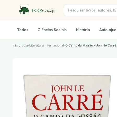
Todos
Ciências Sociais
História
Auto-ajud
Início
›
Loja
›
Literatura Internacional
›
O Canto da Missão – John le Carré