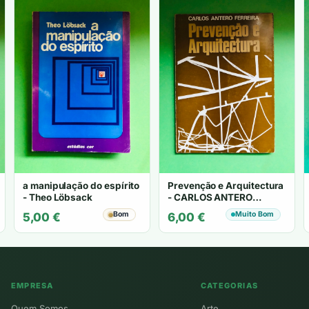
a manipulação do espírito
Prevenção e Arquitectura
- Theo Löbsack
- CARLOS ANTERO
FERREIRA
Bom
Muito Bom
5,00
€
6,00
€
EMPRESA
CATEGORIAS
Quem Somos
Arte