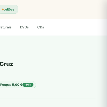
Leilões
aturais
DVDs
CDs
-Cruz
Poupas
5,00
€
-50%