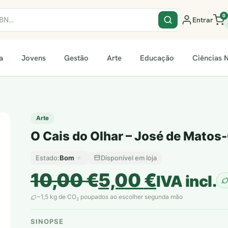
0
Entrar
a
Jovens
Gestão
Arte
Educação
Ciências N
Arte
O Cais do Olhar – José de Matos
Bom
Disponível em loja
Estado:
O
O
10,00
€
5,00
€
IVA incl.
preço
preço
~1,5 kg de CO
poupados ao escolher segunda mão
2
original
atual
SINOPSE