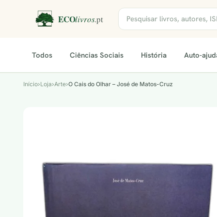
Todos
Ciências Sociais
História
Auto-ajud
Início
›
Loja
›
Arte
›
O Cais do Olhar – José de Matos-Cruz