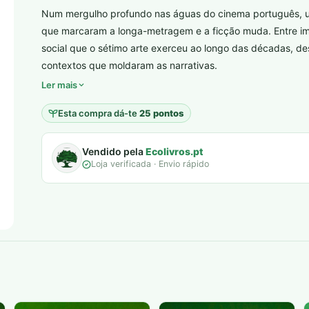
era:
é:
Num mergulho profundo nas águas do cinema português, um
10,00 €.
5,00 €.
que marcaram a longa-metragem e a ficção muda. Entre ima
social que o sétimo arte exerceu ao longo das décadas, 
plantar árvores reais
contextos que moldaram as narrativas.
Ler mais
Esta compra dá-te
25 pontos
Vendido pela
Ecolivros.pt
Loja verificada · Envio rápido