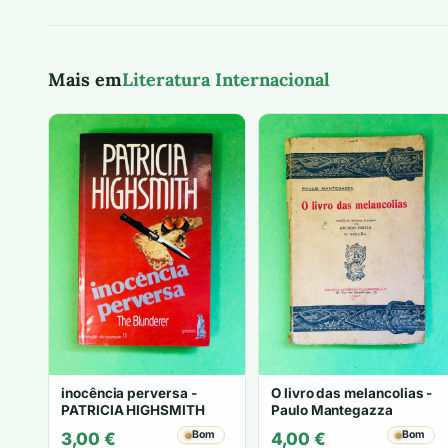
Mais em
Literatura Internacional
inocência perversa -
O livro das melancolias -
PATRICIA HIGHSMITH
Paulo Mantegazza
Bom
Bom
3,00
€
4,00
€