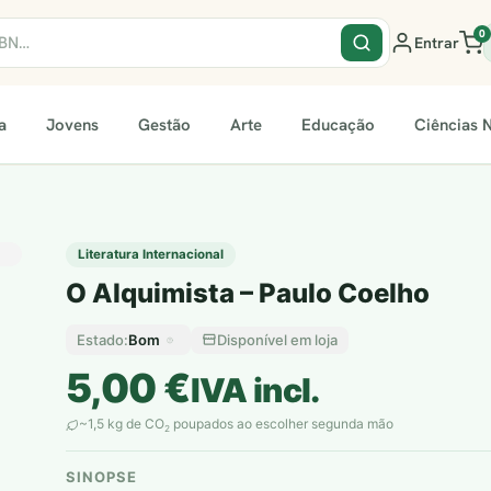
0
Entrar
a
Jovens
Gestão
Arte
Educação
Ciências N
Literatura Internacional
O Alquimista – Paulo Coelho
Bom
Disponível em loja
Estado:
5,00
€
IVA incl.
~1,5 kg de CO
poupados ao escolher segunda mão
2
SINOPSE
plantar árvores reais