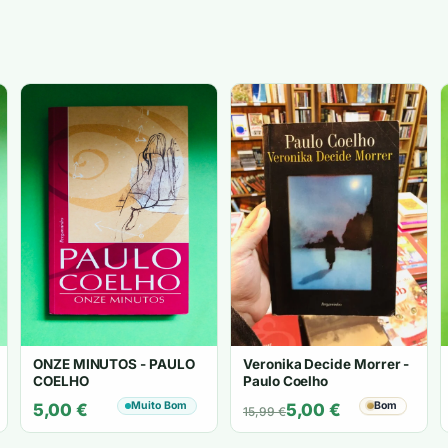
ONZE MINUTOS - PAULO
Veronika Decide Morrer -
COELHO
Paulo Coelho
Muito Bom
O
O
Bom
5,00
€
5,00
€
15,99
€
preço
preço
original
atual