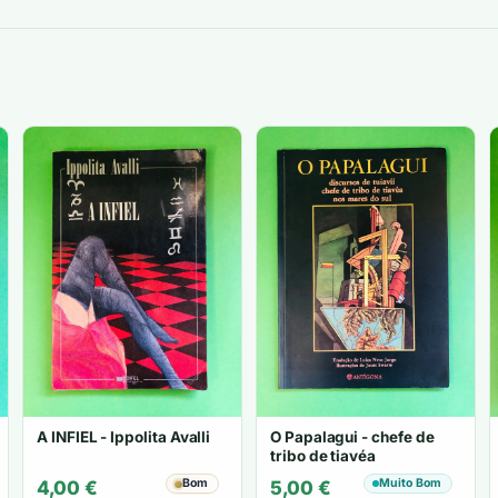
era:
é:
15,99 €.
5,00 €.
A INFIEL - Ippolita Avalli
O Papalagui - chefe de
tribo de tiavéa
Bom
Muito Bom
4,00
€
5,00
€