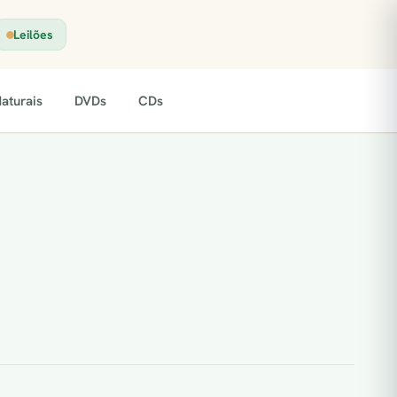
Leilões
aturais
DVDs
CDs