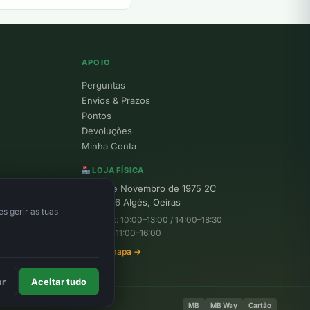
APOIO
Perguntas
Envios & Prazos
Pontos
Devoluções
Minha Conta
LOJA FÍSICA
R. 25 de Novembro de 1975 2C
1495-156 Algés, Oeiras
s gerir as tuas
Seg–Sex: 10:00–13:00 / 14:00–18:30
Sábado: 11:00–16:00
Ver no mapa →
ar
Aceitar tudo
MB
MB Way
Cartão