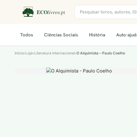
Todos
Ciências Sociais
História
Auto-ajud
Início
›
Loja
›
Literatura Internacional
›
O Alquimista – Paulo Coelho