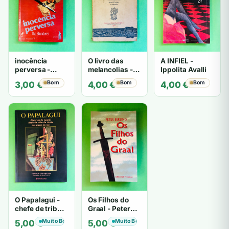
inocência
O livro das
A INFIEL -
perversa -
melancolias -
Ippolita Avalli
PATRICIA
Paulo
Bom
Bom
Bom
3,00
€
4,00
€
4,00
€
HIGHSMITH
Mantegazza
O Papalagui -
Os Filhos do
chefe de tribo
Graal - Peter
de tiavéa
Berling
Muito Bom
Muito Bom
5,00
€
5,00
€