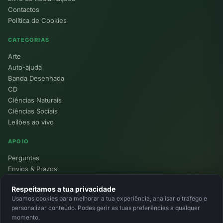
Contactos
Política de Cookies
CATEGORIAS
Arte
Auto-ajuda
Banda Desenhada
CD
Ciências Naturais
Ciências Sociais
Leilões ao vivo
APOIO
Perguntas
Envios & Prazos
Pontos
Respeitamos a tua privacidade
Devoluções
Usamos cookies para melhorar a tua experiência, analisar o tráfego e
Minha Conta
personalizar conteúdo. Podes gerir as tuas preferências a qualquer
momento.