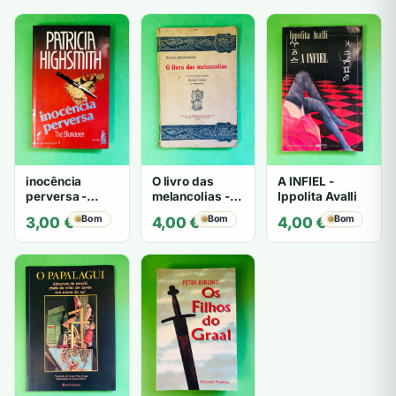
inocência
O livro das
A INFIEL -
perversa -
melancolias -
Ippolita Avalli
PATRICIA
Paulo
Bom
Bom
Bom
3,00
€
4,00
€
4,00
€
HIGHSMITH
Mantegazza