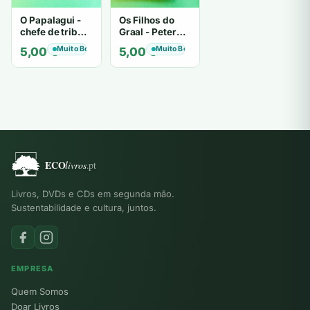
O Papalagui -
Os Filhos do
chefe de tribo
Graal - Peter
de tiavéa
Berling
Muito Bom
Muito Bom
5,00
€
5,00
€
Livros, DVDs e CDs em segunda mão.
Sustentabilidade e cultura, juntos.
EMPRESA
Quem Somos
Doar Livros