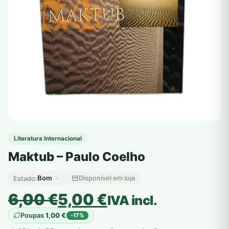
Literatura Internacional
Maktub – Paulo Coelho
Bom
Disponível em loja
Estado:
O
O
6,00
€
5,00
€
IVA incl.
preço
preço
Poupas
1,00
€
-17%