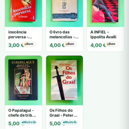
inocência
O livro das
A INFIEL -
perversa -
melancolias -
Ippolita Avalli
PATRICIA
Paulo
Bom
Bom
Bom
3,00
€
4,00
€
4,00
€
HIGHSMITH
Mantegazza
O Papalagui -
Os Filhos do
chefe de tribo
Graal - Peter
de tiavéa
Berling
Muito Bom
Muito Bom
5,00
€
5,00
€