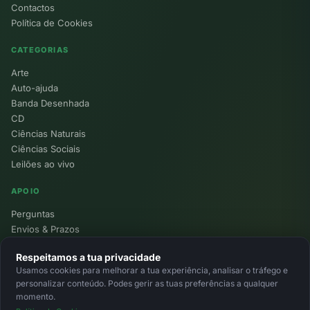
Contactos
Política de Cookies
CATEGORIAS
Arte
Auto-ajuda
Banda Desenhada
CD
Ciências Naturais
Ciências Sociais
Leilões ao vivo
APOIO
Perguntas
Envios & Prazos
Pontos
Respeitamos a tua privacidade
Devoluções
Usamos cookies para melhorar a tua experiência, analisar o tráfego e
Minha Conta
personalizar conteúdo. Podes gerir as tuas preferências a qualquer
momento.