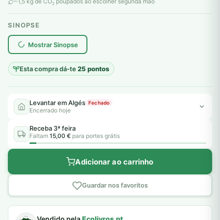
original
atual
~1,5 kg de CO
poupados ao escolher segunda mão
2
era:
é:
SINOPSE
6,00 €.
5,00 €.
plantar árvores reais
Mostrar Sinopse
Esta compra dá-te
25 pontos
Levantar em Algés
Fechado
Encerrado hoje
Receba 3ª feira
Faltam
15,00 €
para portes grátis
Adicionar ao carrinho
Guardar nos favoritos
Vendido pela
Ecolivros.pt