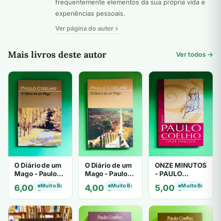
frequentemente elementos da sua própria vida e
experiências pessoais.
Ver página do autor
Mais livros deste autor
Ver todos →
O Diário de um
O Diário de um
ONZE MINUTOS
Mago - Paulo
Mago - Paulo
- PAULO
Coelho
Coelho
COELHO
Muito Bom
Muito Bom
Muito Bom
6,00
€
4,00
€
5,00
€