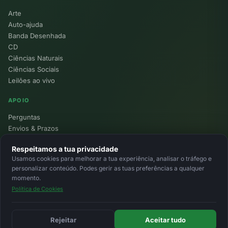
Arte
Auto-ajuda
Banda Desenhada
CD
Ciências Naturais
Ciências Sociais
Leilões ao vivo
APOIO
Perguntas
Envios & Prazos
Pontos
Respeitamos a tua privacidade
Devoluções
Usamos cookies para melhorar a tua experiência, analisar o tráfego e
Minha Conta
personalizar conteúdo. Podes gerir as tuas preferências a qualquer
momento.
Política de Cookies
© 2026 Ecolivros. Todos os direitos reservados.
Privacidade
Termos
Cookies
MB
MB Way
Cartão
Rejeitar
Aceitar tudo