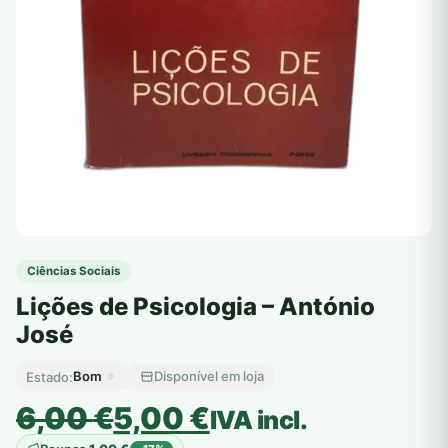
Ciências Sociais
Lições de Psicologia – António
José
Bom
Disponível em loja
Estado:
O
O
6,00
€
5,00
€
IVA incl.
preço
preço