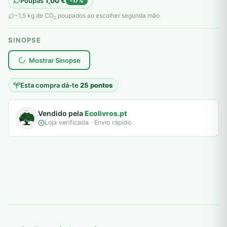
Poupas
1,00
€
-17%
original
atual
~1,5 kg de CO
poupados ao escolher segunda mão
2
era:
é:
SINOPSE
6,00 €.
5,00 €.
plantar árvores reais
Mostrar Sinopse
Esta compra dá-te
25 pontos
Vendido pela
Ecolivros.pt
Loja verificada · Envio rápido