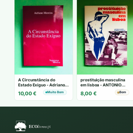
A Circunstância do
prostituição masculina
Estado Exíguo - Adriano
em lisboa - ANTONIO
Moreira
DUARTE HERMINIO
Muito Bom
Bom
10,00
€
8,00
€
CLEMENTE