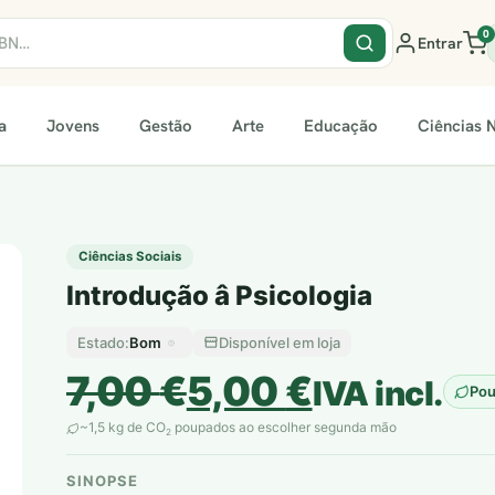
0
Entrar
a
Jovens
Gestão
Arte
Educação
Ciências N
Ciências Sociais
Introdução â Psicologia
Bom
Disponível em loja
Estado:
O
O
7,00
€
5,00
€
IVA incl.
Po
preço
preço
~1,5 kg de CO
poupados ao escolher segunda mão
2
original
atual
SINOPSE
plantar árvores reais