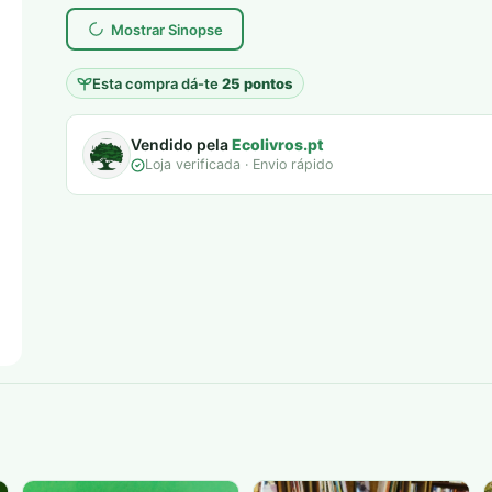
era:
é:
Mostrar Sinopse
7,00 €.
5,00 €.
Esta compra dá-te
25 pontos
Vendido pela
Ecolivros.pt
Loja verificada · Envio rápido