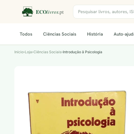
Todos
Ciências Sociais
História
Auto-ajud
Início
›
Loja
›
Ciências Sociais
›
Introdução â Psicologia