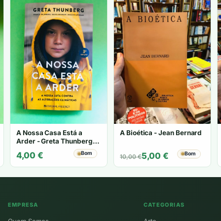
A Nossa Casa Está a
A Bioética - Jean Bernard
Arder - Greta Thunberg,
Svante Thunberg, Beata
Bom
O
O
Bom
4,00
€
5,00
€
10,00
€
Ernman, Malena Ernman
preço
preço
original
atual
era:
é:
10,00 €.
5,00 €.
EMPRESA
CATEGORIAS
Quem Somos
Arte