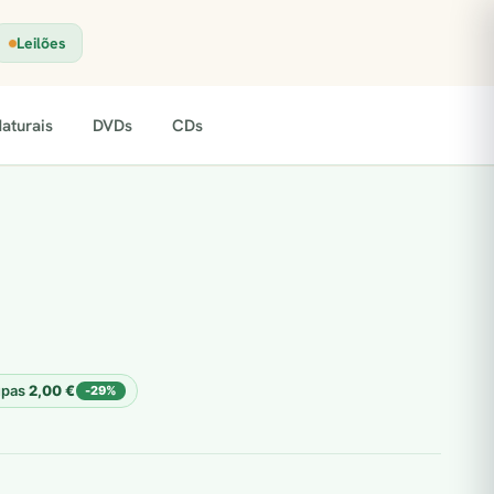
Leilões
aturais
DVDs
CDs
upas
2,00
€
-29%