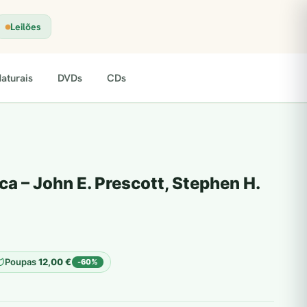
Leilões
aturais
DVDs
CDs
ca – John E. Prescott, Stephen H.
Poupas
12,00
€
-60%