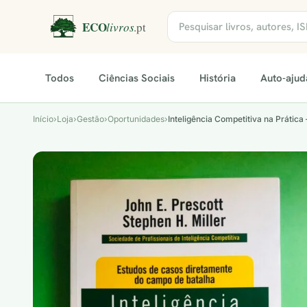
Todos
Ciências Sociais
História
Auto-ajud
Início
›
Loja
›
Gestão›Oportunidades
›
Inteligência Competitiva na Prática