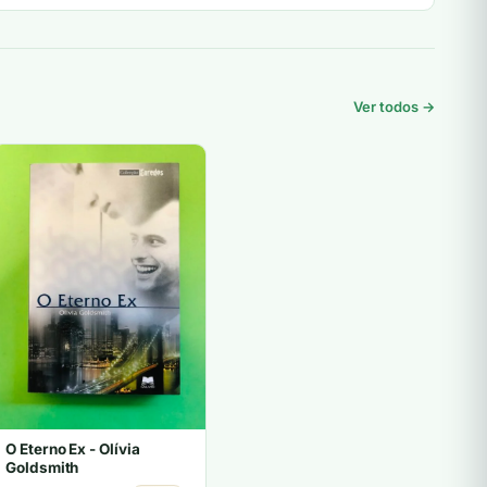
Ver todos →
O Eterno Ex - Olívia
Goldsmith