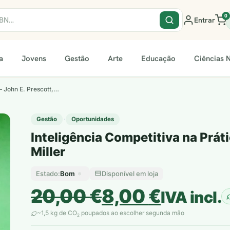
0
Entrar
a
Jovens
Gestão
Arte
Educação
Ciências N
 – John E. Prescott,…
·
Gestão
Oportunidades
Inteligência Competitiva na Práti
Miller
Bom
Disponível em loja
Estado:
O
O
20,00
€
8,00
€
IVA incl.
preço
preço
~1,5 kg de CO
poupados ao escolher segunda mão
2