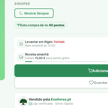
original
atual
SINOPSE
plantar árvores reais
era:
é:
Mostrar Sinopse
20,00 €.
8,00 €.
Esta compra dá-te
40 pontos
Levantar em Algés
Fechado
Abre amanhã às 10:00
Receba amanhã
Faltam
15,00 €
para portes grátis
Adiciona
Guardar 
Vendido pela
Ecolivros.pt
Loja verificada · Envio rápido