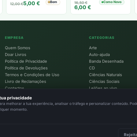
O
O
Bom
O
O
Como Novo
5,00
€
16,50
€
12,00
€
6,00
€
preço
preço
preço
preço
original
atual
original
atual
era:
é:
era:
é:
12,00 €.
5,00 €.
16,50 €.
6,00 €.
EMPRESA
CATEGORIAS
Quem Somos
Arte
Doar Livros
Auto-ajuda
Política de Privacidade
Banda Desenhada
Política de Devoluções
CD
Termos e Condições de Uso
Ciências Naturais
Livro de Reclamações
Ciências Sociais
Contactos
Leilões ao vivo
Política de Cookies
tua privacidade
a melhorar a tua experiência, analisar o tráfego e personalizar conteúdo. Pode
alquer momento.
Rejeit