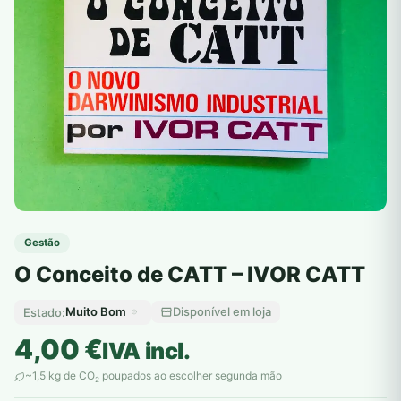
Gestão
O Conceito de CATT – IVOR CATT
Muito Bom
Disponível em loja
Estado:
4,00
€
IVA incl.
~1,5 kg de CO
poupados ao escolher segunda mão
2