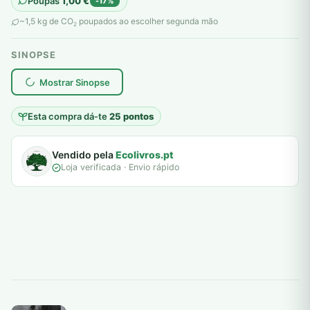
Poupas
1,00
€
-17%
original
atual
~1,5 kg de CO
poupados ao escolher segunda mão
2
era:
é:
SINOPSE
6,00 €.
5,00 €.
plantar árvores reais
Mostrar Sinopse
Esta compra dá-te
25 pontos
Vendido pela
Ecolivros.pt
Loja verificada · Envio rápido