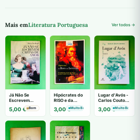
era:
é:
era:
é:
8,00 €.
5,00 €.
6,00 €.
5,00 €.
Mais em
Literatura Portuguesa
Ver todos →
Já Não Se
Hipócrates do
Lugar d'Avós -
Escrevem
RISO e da
Carlos Couto
Cartas de Amor
LOUCURA
Amaral
Bom
Muito Bom
Muito Bom
5,00
€
3,00
€
3,00
€
- Mário
Zambujal