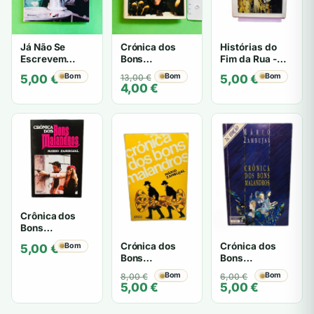
Já Não Se
Crónica dos
Histórias do
Escrevem
Bons
Fim da Rua -
Cartas de Amor
Malandros -
Mário Zambujal
Bom
O
O
Bom
Bom
5,00
€
13,00
€
5,00
€
- Mário
Mário Zambujal
4,00
€
preço
preço
Zambujal
original
atual
era:
é:
13,00 €.
4,00 €.
Crônica dos
Bons
Malandros -
Crónica dos
Crónica dos
Bom
5,00
€
Mario Zambujal
Bons
Bons
Malandros -
Malandros -
O
O
Bom
O
O
Bom
8,00
€
6,00
€
Mário Zambujal
Mário Zambujal
5,00
€
5,00
€
preço
preço
preço
preço
original
atual
original
atual