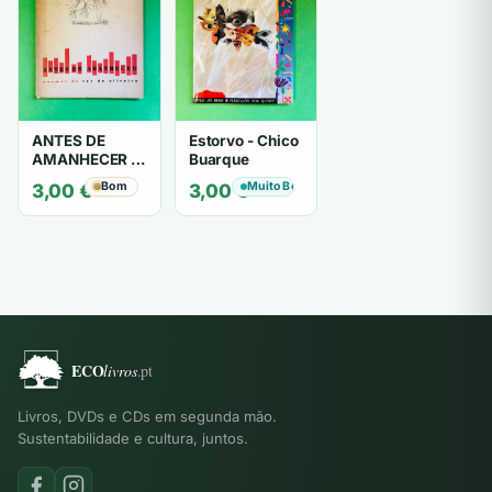
ANTES DE
Estorvo - Chico
AMANHECER -
Buarque
ruy de oliveira
Bom
Muito Bom
3,00
€
3,00
€
Livros, DVDs e CDs em segunda mão.
Sustentabilidade e cultura, juntos.