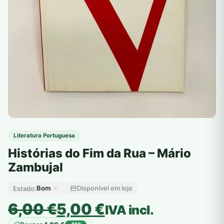
Literatura Portuguesa
Histórias do Fim da Rua – Mário
Zambujal
Bom
Disponível em loja
Estado:
O
O
6,00
€
5,00
€
IVA incl.
preço
preço