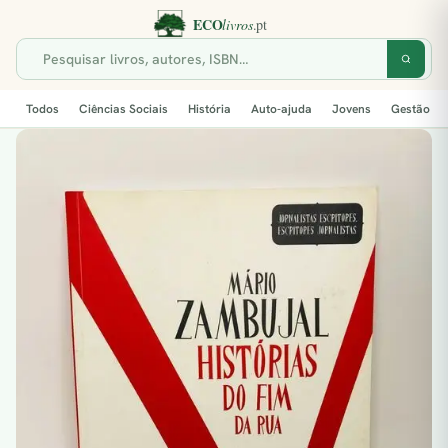
Todos
Ciências Sociais
História
Auto-ajuda
Jovens
Gestão