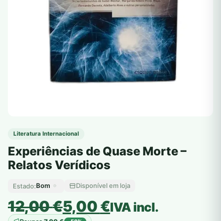
Literatura Internacional
Experiências de Quase Morte –
Relatos Verídicos
Bom
Disponível em loja
Estado:
O
O
12,00
€
5,00
€
IVA incl.
preço
preço