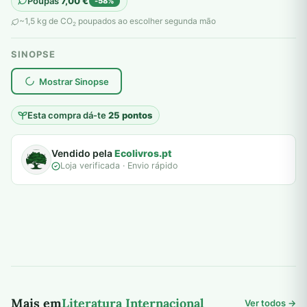
Poupas
7,00
€
-58%
original
atual
~1,5 kg de CO
poupados ao escolher segunda mão
2
era:
é:
SINOPSE
12,00 €.
5,00 €.
plantar árvores reais
Mostrar Sinopse
Esta compra dá-te
25 pontos
Vendido pela
Ecolivros.pt
Loja verificada · Envio rápido
Mais em
Literatura Internacional
Ver todos →