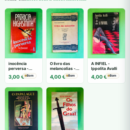
inocência
O livro das
A INFIEL -
perversa -
melancolias -
Ippolita Avalli
PATRICIA
Paulo
Bom
Bom
Bom
3,00
€
4,00
€
4,00
€
HIGHSMITH
Mantegazza