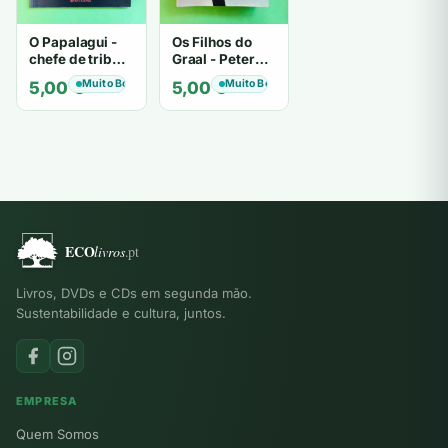
O Papalagui -
Os Filhos do
chefe de tribo
Graal - Peter
de tiavéa
Berling
Muito Bom
Muito Bom
5,00
€
5,00
€
Livros, DVDs e CDs em segunda mão.
Sustentabilidade e cultura, juntos.
EMPRESA
Quem Somos