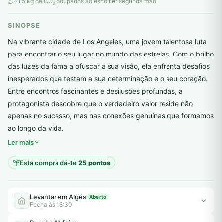
original
atual
~1,5 kg de CO
poupados ao escolher segunda mão
2
era:
é:
SINOPSE
6,00 €.
5,00 €.
Na vibrante cidade de Los Angeles, uma jovem talentosa luta
para encontrar o seu lugar no mundo das estrelas. Com o brilho
das luzes da fama a ofuscar a sua visão, ela enfrenta desafios
inesperados que testam a sua determinação e o seu coração.
Entre encontros fascinantes e desilusões profundas, a
protagonista descobre que o verdadeiro valor reside não
apenas no sucesso, mas nas conexões genuínas que formamos
plantar árvores reais
ao longo da vida.
Ler mais
Esta compra dá-te
25 pontos
Levantar em Algés
Aberto
Fecha às 18:30