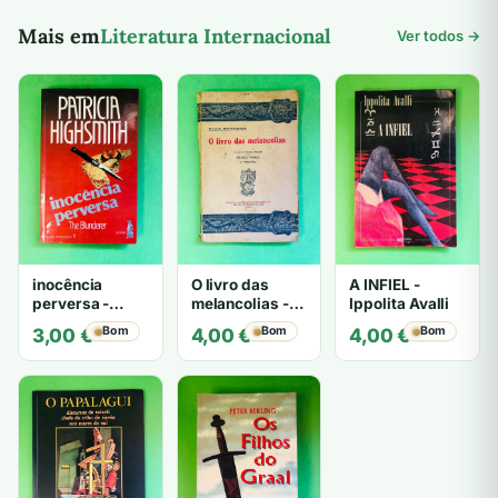
Mais em
Literatura Internacional
Ver todos →
inocência
O livro das
A INFIEL -
perversa -
melancolias -
Ippolita Avalli
PATRICIA
Paulo
Bom
Bom
Bom
3,00
€
4,00
€
4,00
€
HIGHSMITH
Mantegazza