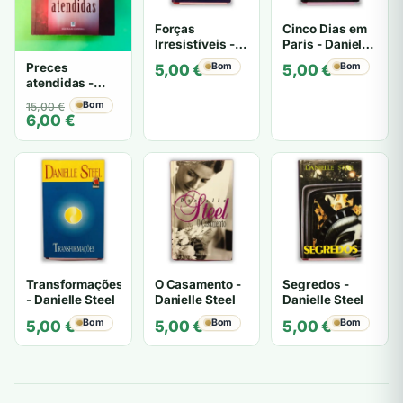
Forças
Cinco Dias em
Irresistíveis -
Paris - Danielle
Danielle Steel
Steel
Preces
Bom
Bom
5,00
€
5,00
€
atendidas -
Danielle Steel
O
O
Bom
15,00
€
6,00
€
preço
preço
original
atual
era:
é:
15,00 €.
6,00 €.
Transformações
O Casamento -
Segredos -
- Danielle Steel
Danielle Steel
Danielle Steel
Bom
Bom
Bom
5,00
€
5,00
€
5,00
€