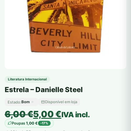
Literatura Internacional
Estrela – Danielle Steel
Bom
Disponível em loja
Estado:
O
O
6,00
€
5,00
€
IVA incl.
preço
preço
Poupas
1,00
€
-17%