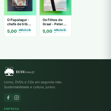
O Papalagui -
Os Filhos do
chefe de tribo
Graal - Peter
de tiavéa
Berling
Muito Bom
Muito Bom
5,00
€
5,00
€
Livros, DVDs e CDs em segunda mão.
Sustentabilidade e cultura, juntos.
EMPRESA