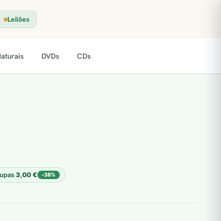
Leilões
aturais
DVDs
CDs
upas
3,00
€
-38%