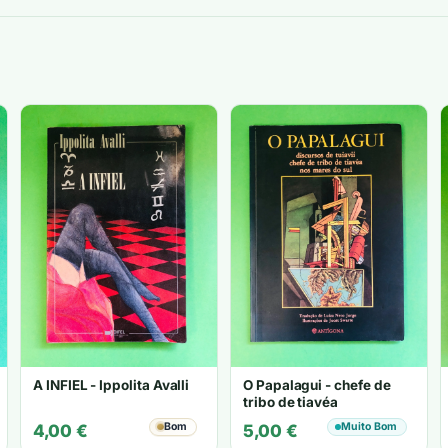
A INFIEL - Ippolita Avalli
O Papalagui - chefe de
tribo de tiavéa
Bom
Muito Bom
4,00
€
5,00
€