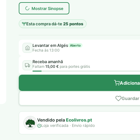
era:
é:
Mostrar Sinopse
8,00 €.
5,00 €.
Esta compra dá-te
25 pontos
Levantar em Algés
Aberto
Fecha às 13:00
Receba amanhã
Faltam
15,00 €
para portes grátis
Adiciona
Guardar 
Vendido pela
Ecolivros.pt
Loja verificada · Envio rápido