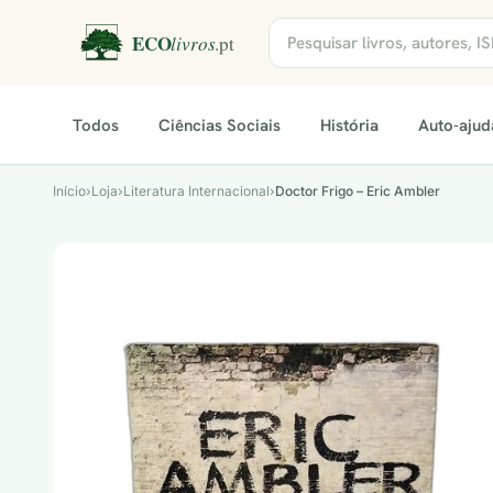
Todos
Ciências Sociais
História
Auto-ajud
Início
›
Loja
›
Literatura Internacional
›
Doctor Frigo – Eric Ambler