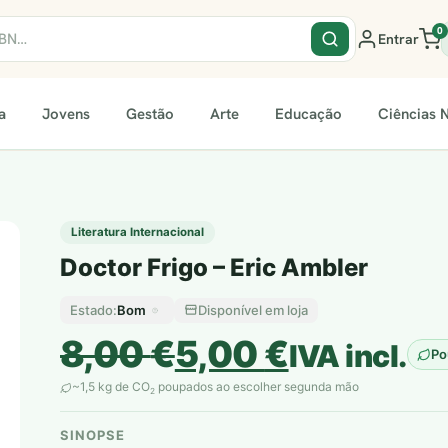
0
Entrar
a
Jovens
Gestão
Arte
Educação
Ciências N
Literatura Internacional
Doctor Frigo – Eric Ambler
Bom
Disponível em loja
Estado:
O
O
8,00
€
5,00
€
IVA incl.
Po
preço
preço
~1,5 kg de CO
poupados ao escolher segunda mão
2
original
atual
SINOPSE
plantar árvores reais