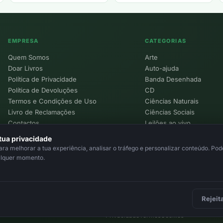
EMPRESA
CATEGORIAS
Quem Somos
Arte
Doar Livros
Auto-ajuda
Política de Privacidade
Banda Desenhada
Política de Devoluções
CD
Termos e Condições de Uso
Ciências Naturais
Livro de Reclamações
Ciências Sociais
Contactos
Leilões ao vivo
Política de Cookies
tua privacidade
a melhorar a tua experiência, analisar o tráfego e personalizar conteúdo. Pode
alquer momento.
Rejeit
Privacidade
Termos
Cookies