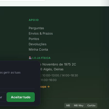
APOIO
Perguntas
Envios & Prazos
Pontos
Devoluções
Minha Conta
LOJA FÍSICA
R. 25 de Novembro de 1975 2C
1495-156 Algés, Oeiras
s gerir as tuas
Seg–Sex: 10:00–13:00 / 14:00–18:30
Sábado: 11:00–16:00
Ver no mapa →
ar
Aceitar tudo
MB
MB Way
Cartão