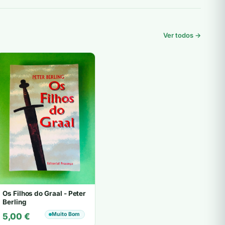
Ver todos →
Os Filhos do Graal - Peter
Berling
Muito Bom
5,00
€