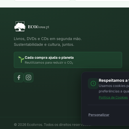
Livros, DVDs e CDs em segunda mão.
Sustentabilidade e cultura, juntos.
Cada compra ajuda o planeta
Reutilizamos para reduzir o CO₂
Respeitamos a 
Usamos cookies par
preferências a qu
Política de Cookies
Personalizar
© 2026 Ecolivros. Todos os direitos reservados.