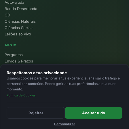
Auto-ajuda
Banda Desenhada
CD
Ciências Naturais
Ciências Sociais
Leilões ao vivo
APOIO
Perguntas
Envios & Prazos
Pontos
Respeitamos a tua privacidade
Devoluções
Usamos cookies para melhorar a tua experiência, analisar o tráfego e
Minha Conta
personalizar conteúdo. Podes gerir as tuas preferências a qualquer
momento.
Política de Cookies
© 2026 Ecolivros. Todos os direitos reservados.
Privacidade
Termos
Cookies
MB
MB Way
Cartão
Rejeitar
Aceitar tudo
Personalizar
Início
Favoritos
Leilões
Carrinho
Entrar