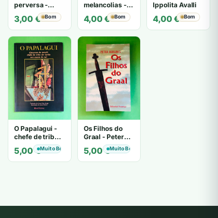
perversa -
melancolias -
Ippolita Avalli
PATRICIA
Paulo
Bom
Bom
Bom
3,00
€
4,00
€
4,00
€
HIGHSMITH
Mantegazza
O Papalagui -
Os Filhos do
chefe de tribo
Graal - Peter
de tiavéa
Berling
Muito Bom
Muito Bom
5,00
€
5,00
€