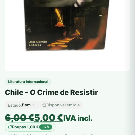
Literatura Internacional
Chile – O Crime de Resistir
Bom
Disponível em loja
Estado:
O
O
6,00
€
5,00
€
IVA incl.
preço
preço
Poupas
1,00
€
-17%