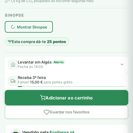
original
atual
~1,5 kg de CO
poupados ao escolher segunda mão
2
era:
é:
SINOPSE
6,00 €.
5,00 €.
plantar árvores reais
Mostrar Sinopse
Esta compra dá-te
25 pontos
Levantar em Algés
Aberto
Fecha às 16:00
Receba 3ª feira
Faltam
15,00 €
para portes grátis
Adicionar ao carrinho
Guardar nos favoritos
Vendido pela
Ecolivros.pt