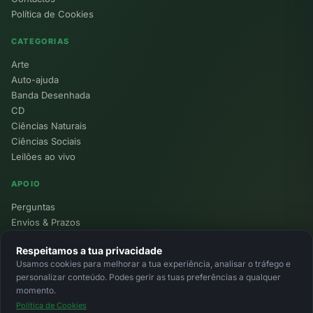
Política de Cookies
CATEGORIAS
Arte
Auto-ajuda
Banda Desenhada
CD
Ciências Naturais
Ciências Sociais
Leilões ao vivo
APOIO
Perguntas
Envios & Prazos
Pontos
Respeitamos a tua privacidade
Devoluções
Usamos cookies para melhorar a tua experiência, analisar o tráfego e
Minha Conta
personalizar conteúdo. Podes gerir as tuas preferências a qualquer
momento.
Política de Cookies
© 2026 Ecolivros. Todos os direitos reservados.