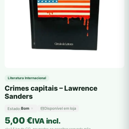
Literatura Internacional
Crimes capitais – Lawrence
Sanders
Bom
Disponível em loja
Estado:
5,00
€
IVA incl.
~1,5 kg de CO
poupados ao escolher segunda mão