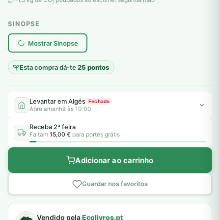
2
SINOPSE
plantar árvores reais
Mostrar Sinopse
Esta compra dá-te
25 pontos
Levantar em Algés
Fechado
Abre amanhã às 10:00
Receba 2ª feira
Faltam
15,00 €
para portes grátis
Adicionar ao carrinho
Guardar nos favoritos
Vendido pela
Ecolivros.pt