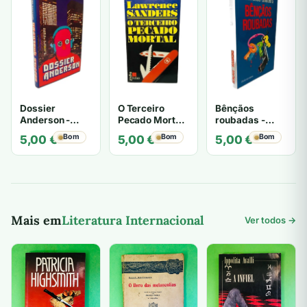
Dossier
O Terceiro
Bênçãos
Anderson -
Pecado Mortal
roubadas -
Lawrence
- Lawrence
Lawrence
Bom
Bom
Bom
5,00
€
5,00
€
5,00
€
Sanders
Sanders
Sanders
Mais em
Literatura Internacional
Ver todos →