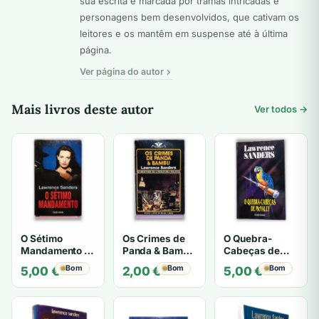
sua escrita é marcada por tramas intricadas e
personagens bem desenvolvidos, que cativam os
leitores e os mantêm em suspense até à última
página.
Ver página do autor
Mais livros deste autor
Ver todos →
O Sétimo
Os Crimes de
O Quebra-
Mandamento -
Panda & Bambu
Cabeças de
Lawrence
- Lawrence
McNally -
Bom
Bom
Bom
5,00
€
2,00
€
5,00
€
Sanders
Sanders
Lawrence
Sanders