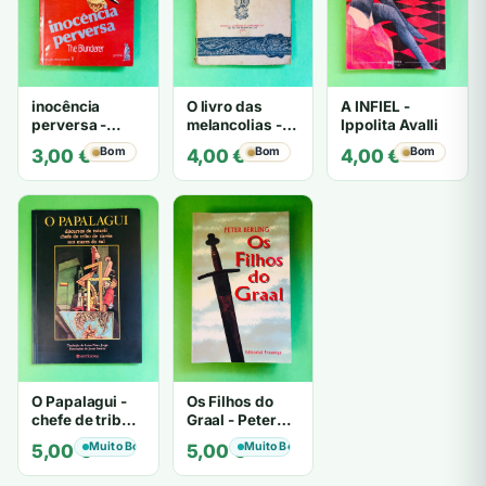
inocência
O livro das
A INFIEL -
perversa -
melancolias -
Ippolita Avalli
PATRICIA
Paulo
Bom
Bom
Bom
3,00
€
4,00
€
4,00
€
HIGHSMITH
Mantegazza
O Papalagui -
Os Filhos do
chefe de tribo
Graal - Peter
de tiavéa
Berling
Muito Bom
Muito Bom
5,00
€
5,00
€