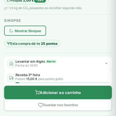
Poupas
2,00
€
-29%
original
atual
~1,5 kg de CO
poupados ao escolher segunda mão
2
era:
é:
SINOPSE
7,00 €.
5,00 €.
plantar árvores reais
Mostrar Sinopse
Esta compra dá-te
25 pontos
Levantar em Algés
Aberto
Fecha às 16:00
Receba 3ª feira
Faltam
15,00 €
para portes grátis
Adicionar ao carrinho
Guardar nos favoritos