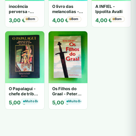
inocência
O livro das
A INFIEL -
perversa -
melancolias -
Ippolita Avalli
PATRICIA
Paulo
Bom
Bom
Bom
3,00
€
4,00
€
4,00
€
HIGHSMITH
Mantegazza
O Papalagui -
Os Filhos do
chefe de tribo
Graal - Peter
de tiavéa
Berling
Muito Bom
Muito Bom
5,00
€
5,00
€