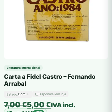
Literatura Internacional
Carta a Fidel Castro – Fernando
Arrabal
Bom
Disponível em loja
Estado:
O
O
7,00
€
5,00
€
IVA incl.
preço
preço