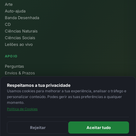
Arte
Auto-ajuda
Banda Desenhada
CD
Ciências Naturais
Ciências Sociais
Leilões ao vivo
APOIO
Perguntas
Envios & Prazos
Pontos
Respeitamos a tua privacidade
Devoluções
Usamos cookies para melhorar a tua experiência, analisar o tráfego e
Minha Conta
personalizar conteúdo. Podes gerir as tuas preferências a qualquer
momento.
Política de Cookies
© 2026 Ecolivros. Todos os direitos reservados.
Privacidade
Termos
Cookies
MB
MB Way
Cartão
Rejeitar
Aceitar tudo