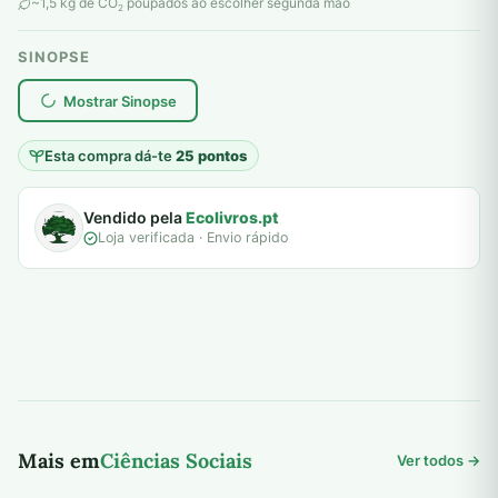
original
atual
~1,5 kg de CO
poupados ao escolher segunda mão
2
era:
é:
SINOPSE
6,00 €.
5,00 €.
plantar árvores reais
Mostrar Sinopse
Esta compra dá-te
25 pontos
Vendido pela
Ecolivros.pt
Loja verificada · Envio rápido
Mais em
Ciências Sociais
Ver todos →