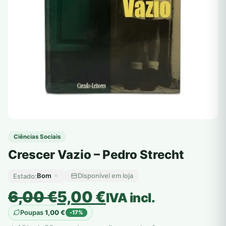
Ciências Sociais
Crescer Vazio – Pedro Strecht
Bom
Disponível em loja
Estado:
O
O
6,00
€
5,00
€
IVA incl.
preço
preço
Poupas
1,00
€
-17%