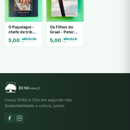
O Papalagui -
Os Filhos do
chefe de tribo
Graal - Peter
de tiavéa
Berling
Muito Bom
Muito Bom
5,00
€
5,00
€
Livros, DVDs e CDs em segunda mão.
Sustentabilidade e cultura, juntos.