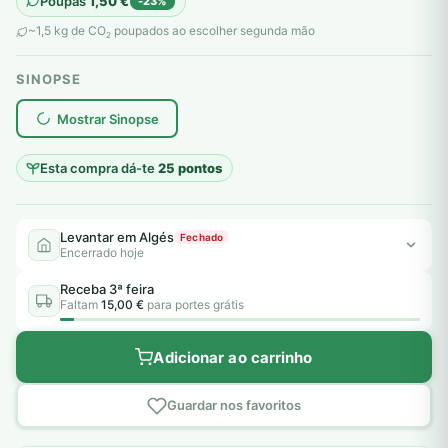
Poupas
1,50
€
-23%
original
atual
~1,5 kg de CO
poupados ao escolher segunda mão
2
era:
é:
SINOPSE
6,50 €.
5,00 €.
plantar árvores reais
Mostrar Sinopse
Esta compra dá-te
25 pontos
Levantar em Algés
Fechado
Encerrado hoje
Receba 3ª feira
Faltam
15,00 €
para portes grátis
Adicionar ao carrinho
Guardar nos favoritos