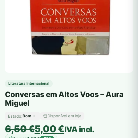
Literatura Internacional
Conversas em Altos Voos – Aura
Miguel
Bom
Disponível em loja
Estado:
O
O
6,50
€
5,00
€
IVA incl.
preço
preço