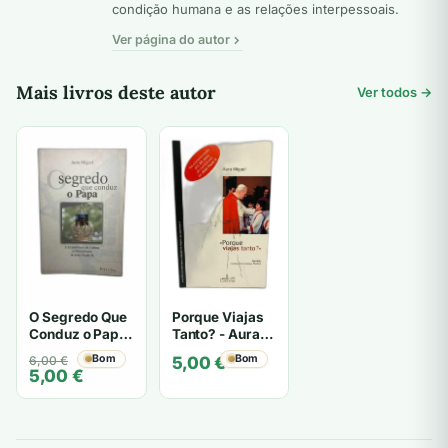
condição humana e as relações interpessoais.
Ver página do autor
Mais livros deste autor
Ver todos →
O Segredo Que
Porque Viajas
Conduz o Papa
Tanto? - Aura
- Aura Miguel
Miguel
O
O
Bom
Bom
6,00
€
5,00
€
5,00
€
preço
preço
original
atual
era:
é:
6,00 €.
5,00 €.