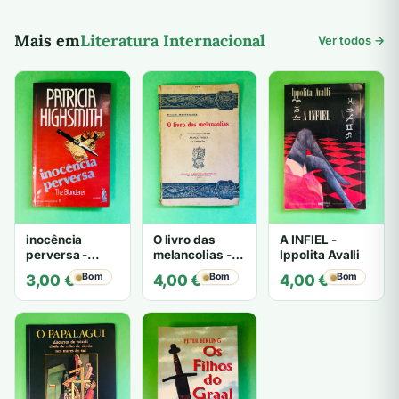
Mais em
Literatura Internacional
Ver todos →
inocência
O livro das
A INFIEL -
perversa -
melancolias -
Ippolita Avalli
PATRICIA
Paulo
Bom
Bom
Bom
3,00
€
4,00
€
4,00
€
HIGHSMITH
Mantegazza