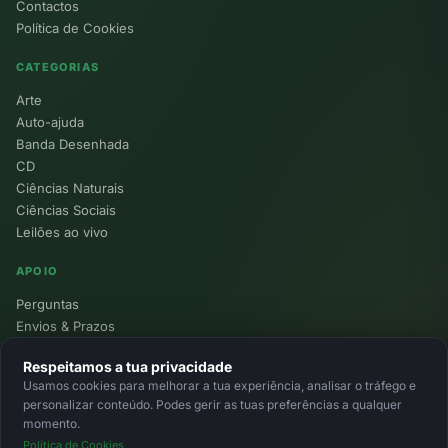
Contactos
Política de Cookies
CATEGORIAS
Arte
Auto-ajuda
Banda Desenhada
CD
Ciências Naturais
Ciências Sociais
Leilões ao vivo
APOIO
Perguntas
Envios & Prazos
Pontos
Respeitamos a tua privacidade
Devoluções
Usamos cookies para melhorar a tua experiência, analisar o tráfego e
Minha Conta
personalizar conteúdo. Podes gerir as tuas preferências a qualquer
momento.
Política de Cookies