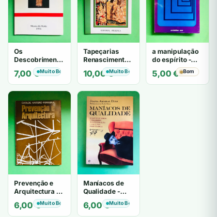
Os
Tapeçarias
a manipulação
Descobrimentos
Renascimento e
do espírito -
e a Arte
Barroco
Theo Löbsack
Muito Bom
Muito Bom
Bom
7,00
€
10,00
€
5,00
€
Prevenção e
Maníacos de
Arquitectura -
Qualidade -
CARLOS
Joana Amaral
Muito Bom
Muito Bom
6,00
€
6,00
€
ANTERO
Dias
FERREIRA