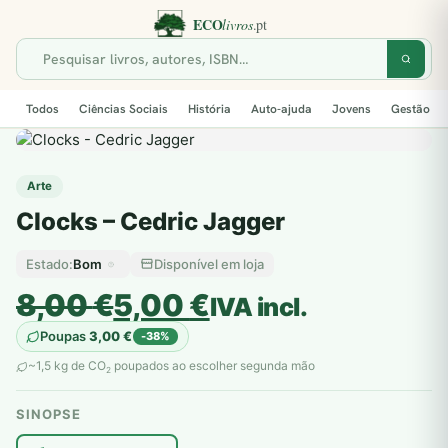
Todos
Ciências Sociais
História
Auto-ajuda
Jovens
Gestão
Arte
Clocks – Cedric Jagger
Bom
Disponível em loja
Estado:
O
O
8,00
€
5,00
€
IVA incl.
preço
preço
Poupas
3,00
€
-38%
original
atual
~1,5 kg de CO
poupados ao escolher segunda mão
2
era:
é:
SINOPSE
8,00 €.
5,00 €.
plantar árvores reais