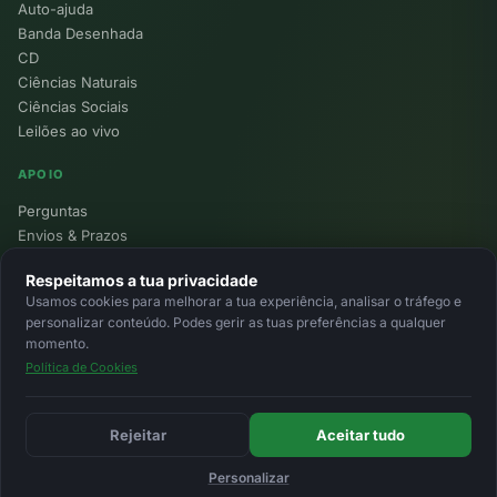
Auto-ajuda
Banda Desenhada
CD
Ciências Naturais
Ciências Sociais
Leilões ao vivo
APOIO
Perguntas
Envios & Prazos
Pontos
Respeitamos a tua privacidade
Devoluções
Usamos cookies para melhorar a tua experiência, analisar o tráfego e
Minha Conta
personalizar conteúdo. Podes gerir as tuas preferências a qualquer
momento.
Política de Cookies
© 2026 Ecolivros. Todos os direitos reservados.
Privacidade
Termos
Cookies
MB
MB Way
Cartão
Rejeitar
Aceitar tudo
Personalizar
Início
Favoritos
Leilões
Carrinho
Entrar