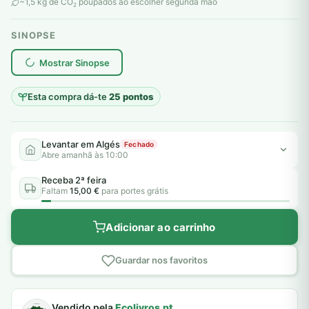
original
atual
~1,5 kg de CO
poupados ao escolher segunda mão
2
era:
é:
SINOPSE
6,00 €.
5,00 €.
plantar árvores reais
Mostrar Sinopse
Esta compra dá-te
25 pontos
Levantar em Algés
Fechado
Abre amanhã às 10:00
Receba 2ª feira
Faltam
15,00 €
para portes grátis
Adicionar ao carrinho
Guardar nos favoritos
Vendido pela
Ecolivros.pt