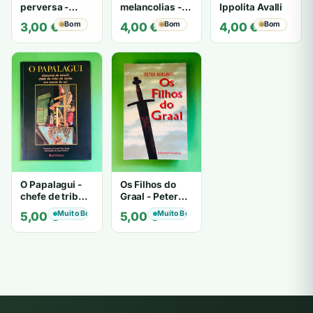
perversa -
melancolias -
Ippolita Avalli
PATRICIA
Paulo
Bom
Bom
Bom
3,00
€
4,00
€
4,00
€
HIGHSMITH
Mantegazza
O Papalagui -
Os Filhos do
chefe de tribo
Graal - Peter
de tiavéa
Berling
Muito Bom
Muito Bom
5,00
€
5,00
€