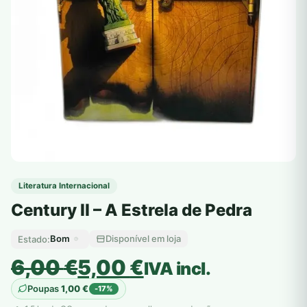
Literatura Internacional
Century II – A Estrela de Pedra
Bom
Disponível em loja
Estado:
O
O
6,00
€
5,00
€
IVA incl.
preço
preço
Poupas
1,00
€
-17%