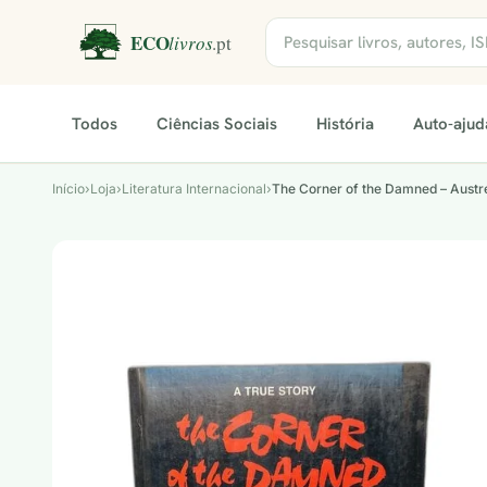
Todos
Ciências Sociais
História
Auto-ajud
Início
›
Loja
›
Literatura Internacional
›
The Corner of the Damned – Austr