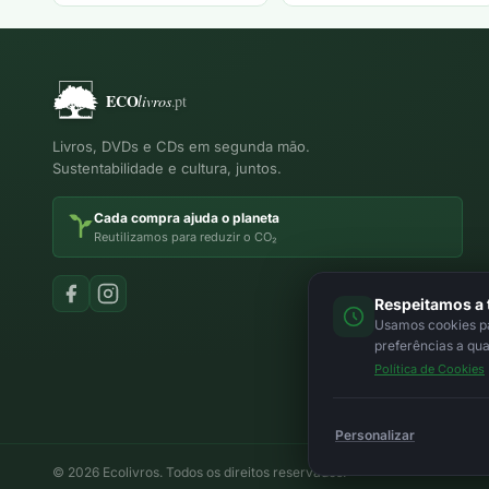
Livros, DVDs e CDs em segunda mão.
Sustentabilidade e cultura, juntos.
Cada compra ajuda o planeta
Reutilizamos para reduzir o CO₂
Respeitamos a 
Usamos cookies par
preferências a qu
Política de Cookies
Personalizar
© 2026 Ecolivros. Todos os direitos reservados.