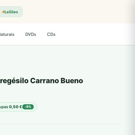
Leilões
aturais
DVDs
CDs
tregésilo Carrano Bueno
upas
0,50
€
-9%