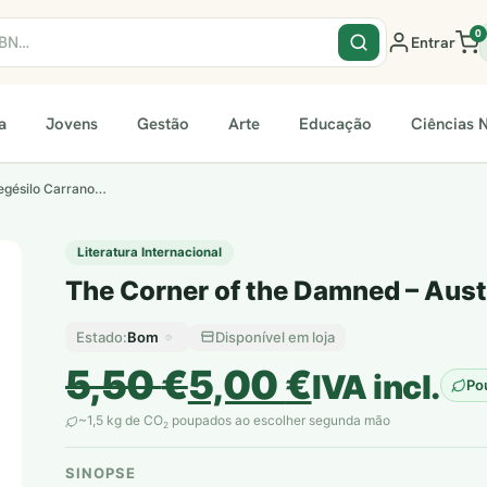
0
Entrar
a
Jovens
Gestão
Arte
Educação
Ciências N
egésilo Carrano…
Literatura Internacional
The Corner of the Damned – Aus
Bom
Disponível em loja
Estado:
O
O
5,50
€
5,00
€
IVA incl.
Po
preço
preço
~1,5 kg de CO
poupados ao escolher segunda mão
2
original
atual
SINOPSE
plantar árvores reais