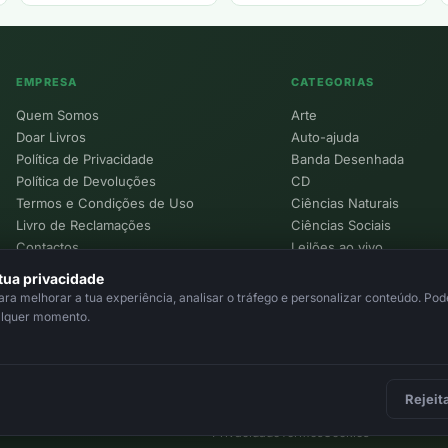
EMPRESA
CATEGORIAS
Quem Somos
Arte
Doar Livros
Auto-ajuda
Política de Privacidade
Banda Desenhada
Política de Devoluções
CD
Termos e Condições de Uso
Ciências Naturais
Livro de Reclamações
Ciências Sociais
Contactos
Leilões ao vivo
Política de Cookies
tua privacidade
a melhorar a tua experiência, analisar o tráfego e personalizar conteúdo. Pode
alquer momento.
Rejeit
Privacidade
Termos
Cookies