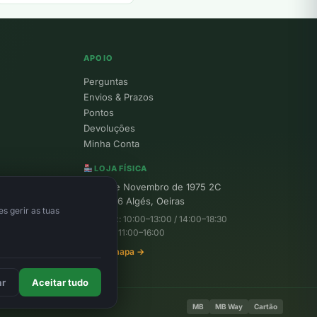
APOIO
Perguntas
Envios & Prazos
Pontos
Devoluções
Minha Conta
LOJA FÍSICA
R. 25 de Novembro de 1975 2C
1495-156 Algés, Oeiras
s gerir as tuas
Seg–Sex: 10:00–13:00 / 14:00–18:30
Sábado: 11:00–16:00
Ver no mapa →
ar
Aceitar tudo
MB
MB Way
Cartão