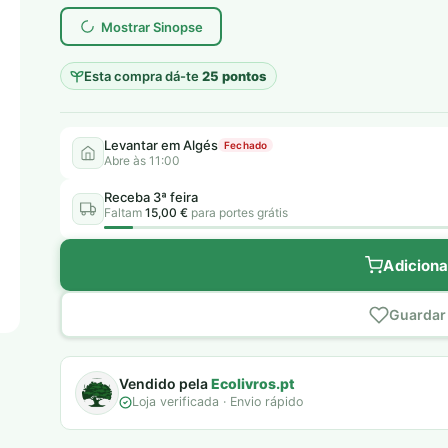
era:
é:
Mostrar Sinopse
5,50 €.
5,00 €.
Esta compra dá-te
25 pontos
Levantar em Algés
Fechado
Abre às 11:00
Receba 3ª feira
Faltam
15,00 €
para portes grátis
Adiciona
Guardar 
Vendido pela
Ecolivros.pt
Loja verificada · Envio rápido