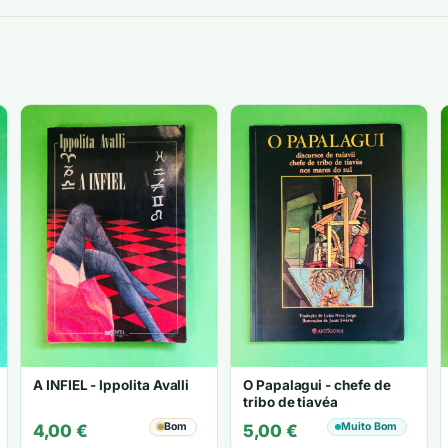
A INFIEL - Ippolita Avalli
O Papalagui - chefe de
tribo de tiavéa
Bom
Muito Bom
4,00
€
5,00
€