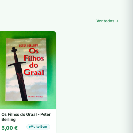
Ver todos →
Os Filhos do Graal - Peter
Berling
Muito Bom
5,00
€