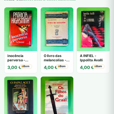
inocência
O livro das
A INFIEL -
perversa -
melancolias -
Ippolita Avalli
PATRICIA
Paulo
Bom
Bom
Bom
3,00
€
4,00
€
4,00
€
HIGHSMITH
Mantegazza