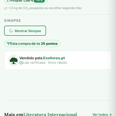
Poupas
1,00
€
-17%
original
atual
~1,5 kg de CO
poupados ao escolher segunda mão
2
era:
é:
SINOPSE
6,00 €.
5,00 €.
plantar árvores reais
Mostrar Sinopse
Esta compra dá-te
25 pontos
Vendido pela
Ecolivros.pt
Loja verificada · Envio rápido
Mais em
Literatura Internacional
Ver todos →