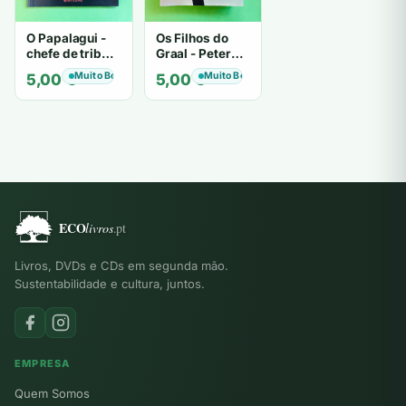
O Papalagui -
Os Filhos do
chefe de tribo
Graal - Peter
de tiavéa
Berling
Muito Bom
Muito Bom
5,00
€
5,00
€
Livros, DVDs e CDs em segunda mão.
Sustentabilidade e cultura, juntos.
EMPRESA
Quem Somos