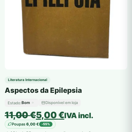
Literatura Internacional
Aspectos da Epilepsia
Bom
Disponível em loja
Estado:
O
O
11,00
€
5,00
€
IVA incl.
preço
preço
Poupas
6,00
€
-55%