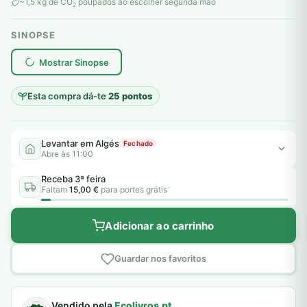
original
atual
~1,5 kg de CO
poupados ao escolher segunda mão
2
era:
é:
SINOPSE
11,00 €.
5,00 €.
plantar árvores reais
Mostrar Sinopse
Esta compra dá-te
25 pontos
Levantar em Algés
Fechado
Abre às 11:00
Receba 3ª feira
Faltam
15,00 €
para portes grátis
Adicionar ao carrinho
Guardar nos favoritos
Vendido pela
Ecolivros.pt