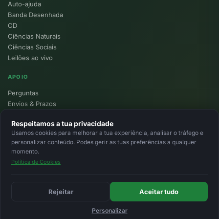
Auto-ajuda
Banda Desenhada
CD
Ciências Naturais
Ciências Sociais
Leilões ao vivo
APOIO
Perguntas
Envios & Prazos
Pontos
Respeitamos a tua privacidade
Devoluções
Usamos cookies para melhorar a tua experiência, analisar o tráfego e
Minha Conta
personalizar conteúdo. Podes gerir as tuas preferências a qualquer
momento.
Política de Cookies
© 2026 Ecolivros. Todos os direitos reservados.
Privacidade
Termos
Cookies
MB
MB Way
Cartão
Rejeitar
Aceitar tudo
Personalizar
Início
Favoritos
Leilões
Carrinho
Entrar