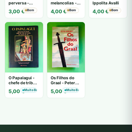
perversa -
melancolias -
Ippolita Avalli
PATRICIA
Paulo
Bom
Bom
Bom
3,00
€
4,00
€
4,00
€
HIGHSMITH
Mantegazza
O Papalagui -
Os Filhos do
chefe de tribo
Graal - Peter
de tiavéa
Berling
Muito Bom
Muito Bom
5,00
€
5,00
€