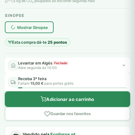
original
atual
~1,5 kg de CO
poupados ao escolher segunda mão
2
era:
é:
SINOPSE
6,00 €.
5,00 €.
plantar árvores reais
Mostrar Sinopse
Esta compra dá-te
25 pontos
Levantar em Algés
Fechado
Abre segunda às 10:00
Receba 3ª feira
Faltam
15,00 €
para portes grátis
Adicionar ao carrinho
Guardar nos favoritos
Vendido pela
Ecolivros.pt