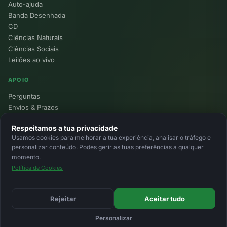
Auto-ajuda
Banda Desenhada
CD
Ciências Naturais
Ciências Sociais
Leilões ao vivo
APOIO
Perguntas
Envios & Prazos
Pontos
Respeitamos a tua privacidade
Devoluções
Usamos cookies para melhorar a tua experiência, analisar o tráfego e
Minha Conta
personalizar conteúdo. Podes gerir as tuas preferências a qualquer
momento.
Política de Cookies
© 2026 Ecolivros. Todos os direitos reservados.
Privacidade
Termos
Cookies
MB
MB Way
Cartão
Rejeitar
Aceitar tudo
Personalizar
Início
Favoritos
Leilões
Carrinho
Entrar