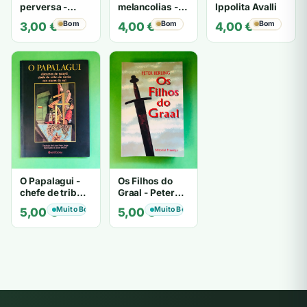
perversa -
melancolias -
Ippolita Avalli
PATRICIA
Paulo
Bom
Bom
Bom
3,00
€
4,00
€
4,00
€
HIGHSMITH
Mantegazza
O Papalagui -
Os Filhos do
chefe de tribo
Graal - Peter
de tiavéa
Berling
Muito Bom
Muito Bom
5,00
€
5,00
€