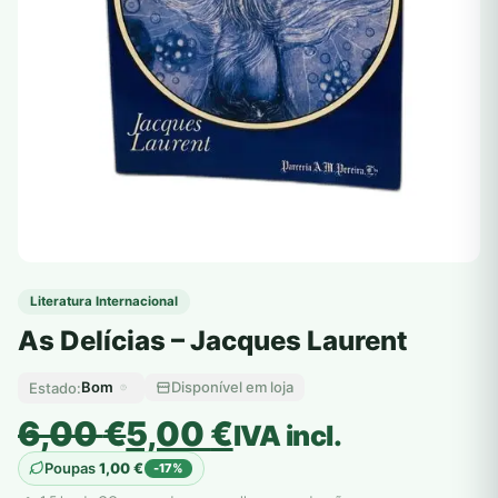
Literatura Internacional
As Delícias – Jacques Laurent
Bom
Disponível em loja
Estado:
O
O
6,00
€
5,00
€
IVA incl.
preço
preço
Poupas
1,00
€
-17%