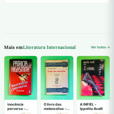
Mais em
Literatura Internacional
Ver todos →
inocência
O livro das
A INFIEL -
perversa -
melancolias -
Ippolita Avalli
PATRICIA
Paulo