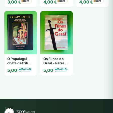
Bom
Bom
Bom
3,00
€
4,00
€
4,00
€
HIGHSMITH
Mantegazza
O Papalagui -
Os Filhos do
chefe de tribo
Graal - Peter
de tiavéa
Berling
Muito Bom
Muito Bom
5,00
€
5,00
€