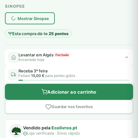
SINOPSE
plantar árvores reais
Mostrar Sinopse
Esta compra dá-te
25 pontos
Levantar em Algés
Fechado
Encerrado hoje
Receba 3ª feira
Faltam
15,00 €
para portes grátis
Adicionar ao carrinho
Guardar nos favoritos
Vendido pela
Ecolivros.pt
Loja verificada · Envio rápido