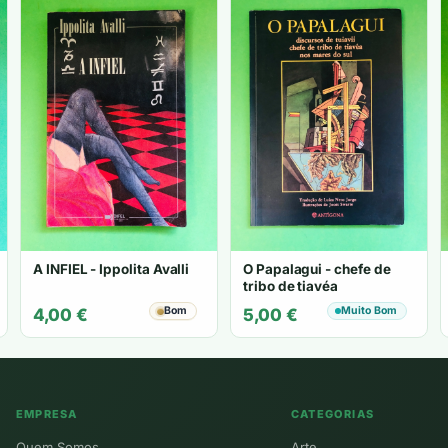
A INFIEL - Ippolita Avalli
O Papalagui - chefe de
tribo de tiavéa
Bom
Muito Bom
4,00
€
5,00
€
EMPRESA
CATEGORIAS
Quem Somos
Arte