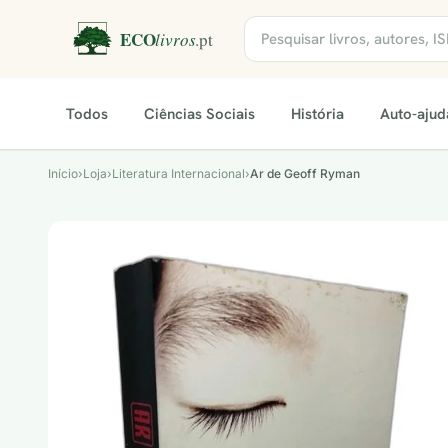
Todos
Ciências Sociais
História
Auto-ajud
Início
›
Loja
›
Literatura Internacional
›
Ar de Geoff Ryman