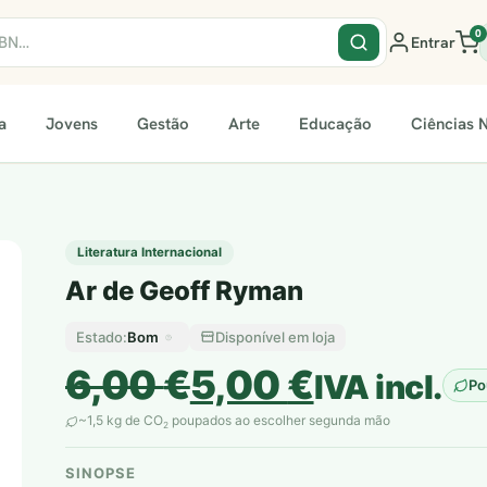
0
Entrar
a
Jovens
Gestão
Arte
Educação
Ciências N
Literatura Internacional
Ar de Geoff Ryman
Bom
Disponível em loja
Estado:
O
O
6,00
€
5,00
€
IVA incl.
Po
preço
preço
~1,5 kg de CO
poupados ao escolher segunda mão
2
original
atual
SINOPSE
plantar árvores reais