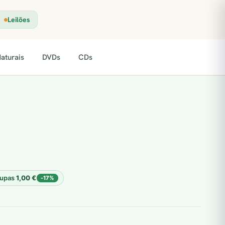
Leilões
aturais
DVDs
CDs
upas
1,00
€
-17%