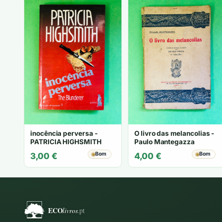
inocência perversa -
O livro das melancolias -
PATRICIA HIGHSMITH
Paulo Mantegazza
Bom
Bom
3,00
€
4,00
€