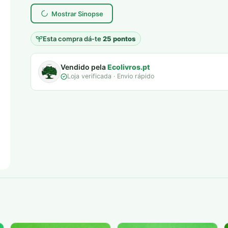
era:
é:
Mostrar Sinopse
6,00 €.
5,00 €.
Esta compra dá-te
25 pontos
Vendido pela
Ecolivros.pt
Loja verificada · Envio rápido