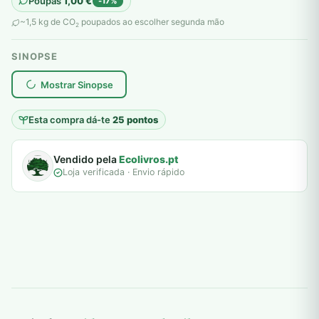
Poupas
1,00
€
-17%
original
atual
~1,5 kg de CO
poupados ao escolher segunda mão
2
era:
é:
SINOPSE
6,00 €.
5,00 €.
plantar árvores reais
Mostrar Sinopse
Esta compra dá-te
25 pontos
Vendido pela
Ecolivros.pt
Loja verificada · Envio rápido