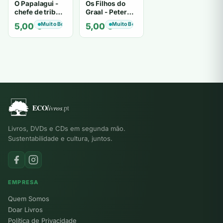
O Papalagui -
Os Filhos do
chefe de tribo
Graal - Peter
de tiavéa
Berling
Muito Bom
Muito Bom
5,00
€
5,00
€
Livros, DVDs e CDs em segunda mão.
Sustentabilidade e cultura, juntos.
EMPRESA
Quem Somos
Doar Livros
Política de Privacidade