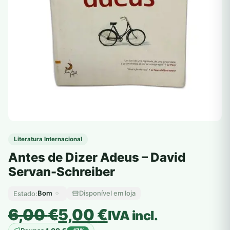
Literatura Internacional
Antes de Dizer Adeus – David
Servan-Schreiber
Bom
Disponível em loja
Estado:
O
O
6,00
€
5,00
€
IVA incl.
preço
preço