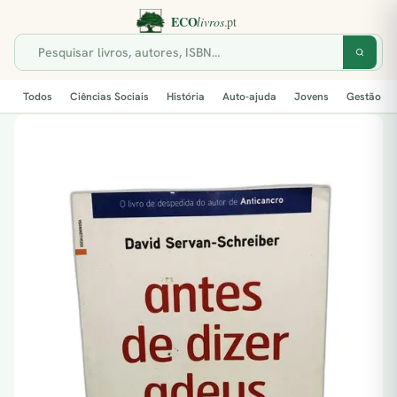
Todos
Ciências Sociais
História
Auto-ajuda
Jovens
Gestão