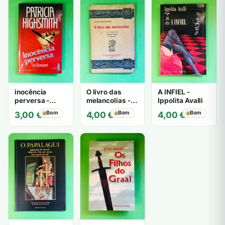
inocência
O livro das
A INFIEL -
perversa -
melancolias -
Ippolita Avalli
PATRICIA
Paulo
Bom
Bom
Bom
3,00
€
4,00
€
4,00
€
HIGHSMITH
Mantegazza