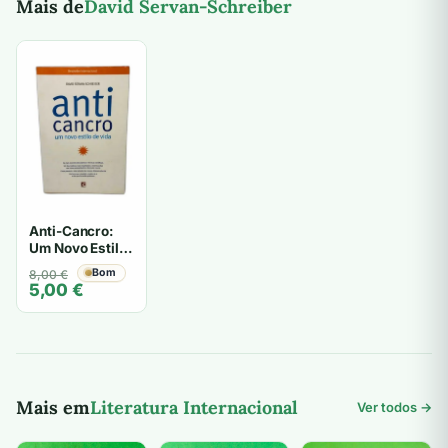
Mais de
David Servan-Schreiber
Anti-Cancro:
Um Novo Estilo
de Vida - David
O
O
Bom
8,00
€
Servan-
5,00
€
preço
preço
Schreiber
original
atual
era:
é:
8,00 €.
5,00 €.
Mais em
Literatura Internacional
Ver todos →