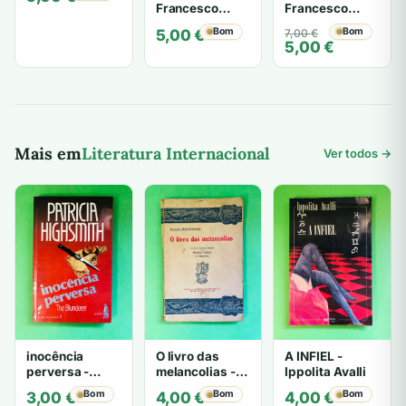
Francesco
Francesco
Alberoni
Alberoni
Bom
O
O
Bom
5,00
€
7,00
€
5,00
€
preço
preço
original
atual
era:
é:
7,00 €.
5,00 €.
Mais em
Literatura Internacional
Ver todos →
inocência
O livro das
A INFIEL -
perversa -
melancolias -
Ippolita Avalli
PATRICIA
Paulo
Bom
Bom
Bom
3,00
€
4,00
€
4,00
€
HIGHSMITH
Mantegazza