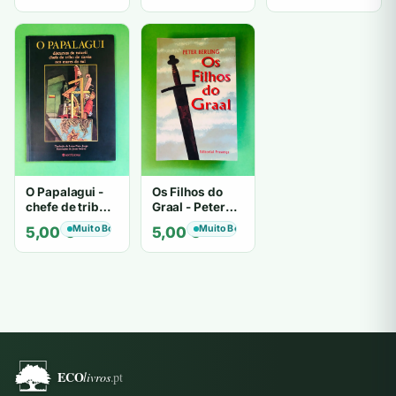
O Papalagui -
Os Filhos do
chefe de tribo
Graal - Peter
de tiavéa
Berling
Muito Bom
Muito Bom
5,00
€
5,00
€