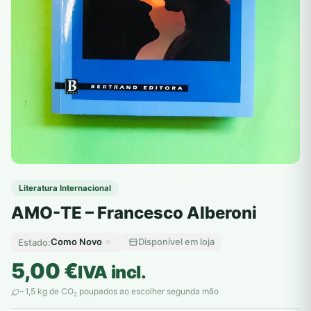
Literatura Internacional
AMO-TE – Francesco Alberoni
Como Novo
Disponível em loja
Estado:
5,00
€
IVA incl.
~1,5 kg de CO
poupados ao escolher segunda mão
2