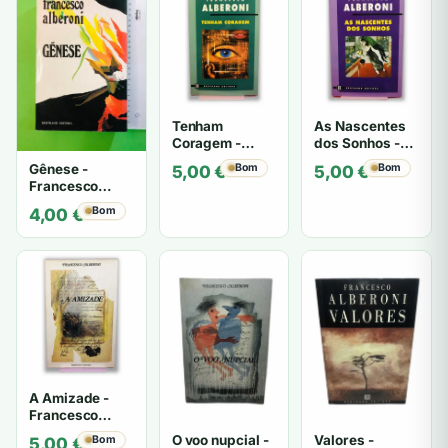
Tenham
As Nascentes
Coragem -
dos Sonhos -
Francesco
Francesco
Gênese -
Bom
Bom
5,00
€
5,00
€
Alberoni
Alberoni
Francesco
Alberoni
Bom
4,00
€
A Amizade -
Francesco
Alberoni
O voo nupcial -
Valores -
Bom
5,00
€