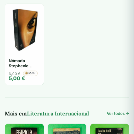
Nómada -
Stephenie
Meyer
O
O
Bom
6,00
€
5,00
€
preço
preço
original
atual
era:
é:
6,00 €.
5,00 €.
Mais em
Literatura Internacional
Ver todos →