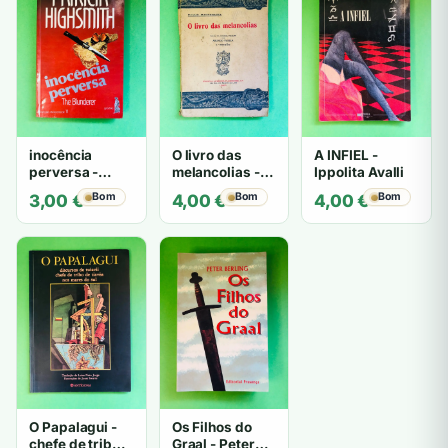
inocência
O livro das
A INFIEL -
perversa -
melancolias -
Ippolita Avalli
PATRICIA
Paulo
Bom
Bom
Bom
3,00
€
4,00
€
4,00
€
HIGHSMITH
Mantegazza
O Papalagui -
Os Filhos do
chefe de tribo
Graal - Peter