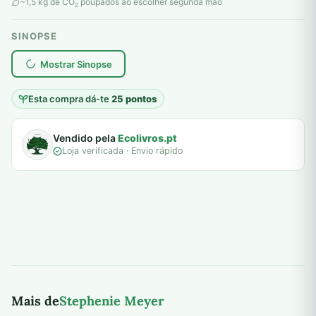
original
atual
~1,5 kg de CO
poupados ao escolher segunda mão
2
era:
é:
SINOPSE
6,00 €.
5,00 €.
plantar árvores reais
Mostrar Sinopse
Esta compra dá-te
25 pontos
Vendido pela
Ecolivros.pt
Loja verificada · Envio rápido
Mais de
Stephenie Meyer