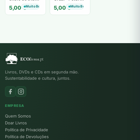
de tiavéa
Berling
Muito Bom
Muito Bom
5,00
€
5,00
€
Livros, DVDs e CDs em segunda mão.
Sustentabilidade e cultura, juntos.
EMPRESA
Quem Somos
Doar Livros
Política de Privacidade
Política de Devoluções