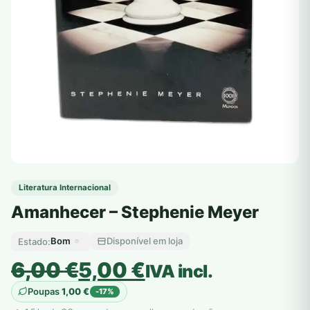
Literatura Internacional
Amanhecer – Stephenie Meyer
Bom
Disponível em loja
Estado:
O
O
6,00
€
5,00
€
IVA incl.
preço
preço
Poupas
1,00
€
-17%