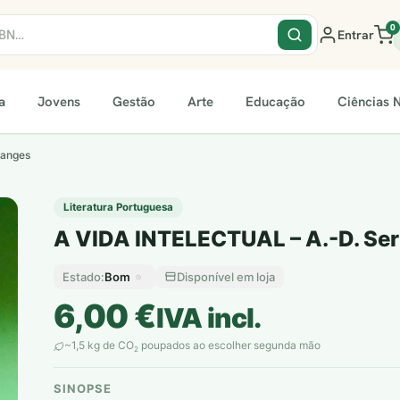
0
Entrar
a
Jovens
Gestão
Arte
Educação
Ciências N
langes
Literatura Portuguesa
A VIDA INTELECTUAL – A.-D. Ser
Bom
Disponível em loja
Estado:
6,00
€
IVA incl.
~1,5 kg de CO
poupados ao escolher segunda mão
2
SINOPSE