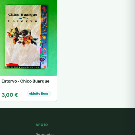
Estorvo - Chico Buarque
Muito Bom
3,00
€
APOIO
Perguntas