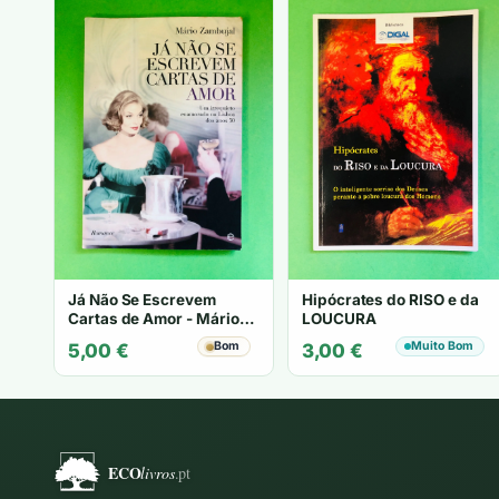
Já Não Se Escrevem
Hipócrates do RISO e da
Cartas de Amor - Mário
LOUCURA
Zambujal
Bom
Muito Bom
5,00
€
3,00
€