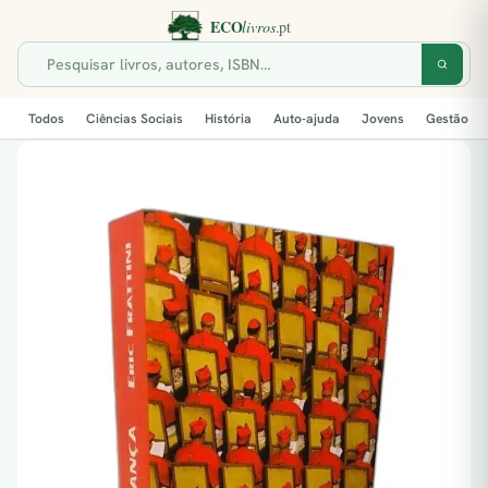
Todos
Ciências Sociais
História
Auto-ajuda
Jovens
Gestão