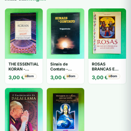
THE ESSENTIAL
Sinais de
ROSAS
KORAN -
Contato -
BRANCAS E
THOMAS
Trigueirinho
VERMELHAS -
Bom
Bom
Bom
3,00
€
3,00
€
3,00
€
CLEARY
António
Barahona