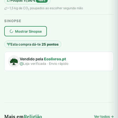
Poupas
11,00
€
-69%
original
atual
~1,5 kg de CO
poupados ao escolher segunda mão
2
era:
é:
SINOPSE
16,00 €.
5,00 €.
plantar árvores reais
Mostrar Sinopse
Esta compra dá-te
25 pontos
Vendido pela
Ecolivros.pt
Loja verificada · Envio rápido
Mais em
Religião
Ver todos →