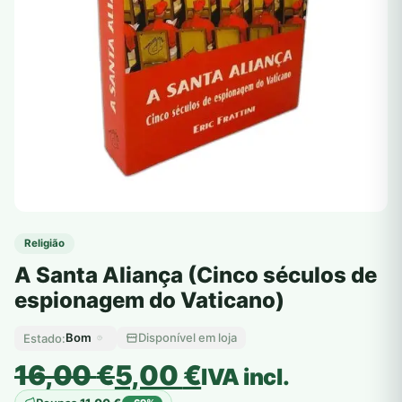
Religião
A Santa Aliança (Cinco séculos de
espionagem do Vaticano)
Bom
Disponível em loja
Estado:
O
O
16,00
€
5,00
€
IVA incl.
preço
preço