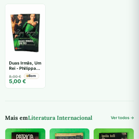
Duas Irmãs, Um
Rei - Philippa
Gregory
O
O
Bom
8,00
€
5,00
€
preço
preço
original
atual
era:
é:
8,00 €.
5,00 €.
Mais em
Literatura Internacional
Ver todos →