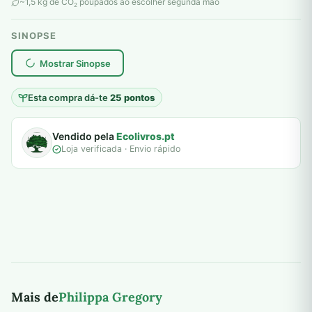
original
atual
~1,5 kg de CO
poupados ao escolher segunda mão
2
era:
é:
SINOPSE
10,00 €.
5,00 €.
plantar árvores reais
Mostrar Sinopse
Esta compra dá-te
25 pontos
Vendido pela
Ecolivros.pt
Loja verificada · Envio rápido
Mais de
Philippa Gregory