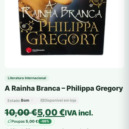
Literatura Internacional
A Rainha Branca – Philippa Gregory
Bom
Disponível em loja
Estado:
O
O
10,00
€
5,00
€
IVA incl.
preço
preço
Poupas
5,00
€
-50%