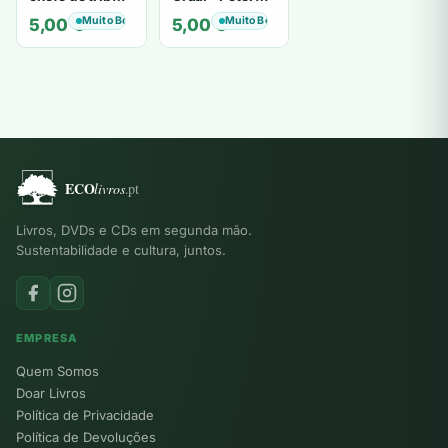
de tiavéa
Berling
Muito Bom
Muito Bom
5,00
€
5,00
€
Livros, DVDs e CDs em segunda mão.
Sustentabilidade e cultura, juntos.
EMPRESA
Quem Somos
Doar Livros
Política de Privacidade
Política de Devoluções