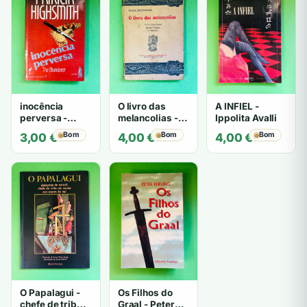
inocência
O livro das
A INFIEL -
perversa -
melancolias -
Ippolita Avalli
PATRICIA
Paulo
Bom
Bom
Bom
3,00
€
4,00
€
4,00
€
HIGHSMITH
Mantegazza
O Papalagui -
Os Filhos do
chefe de tribo
Graal - Peter