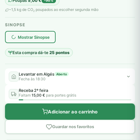
Poupas
5,00
€
-50%
original
atual
~1,5 kg de CO
poupados ao escolher segunda mão
2
era:
é:
SINOPSE
10,00 €.
5,00 €.
plantar árvores reais
Mostrar Sinopse
Esta compra dá-te
25 pontos
Levantar em Algés
Aberto
Fecha às 18:30
Receba 2ª feira
Faltam
15,00 €
para portes grátis
Adicionar ao carrinho
Guardar nos favoritos