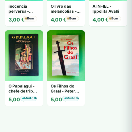
inocência
O livro das
A INFIEL -
perversa -
melancolias -
Ippolita Avalli
PATRICIA
Paulo
Bom
Bom
Bom
3,00
€
4,00
€
4,00
€
HIGHSMITH
Mantegazza
O Papalagui -
Os Filhos do
chefe de tribo
Graal - Peter
de tiavéa
Berling
Muito Bom
Muito Bom
5,00
€
5,00
€