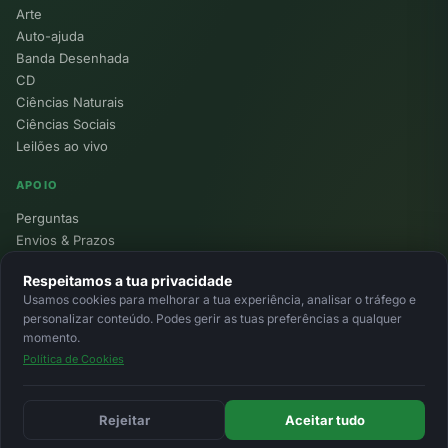
Arte
Auto-ajuda
Banda Desenhada
CD
Ciências Naturais
Ciências Sociais
Leilões ao vivo
APOIO
Perguntas
Envios & Prazos
Pontos
Respeitamos a tua privacidade
Devoluções
Usamos cookies para melhorar a tua experiência, analisar o tráfego e
Minha Conta
personalizar conteúdo. Podes gerir as tuas preferências a qualquer
momento.
Política de Cookies
© 2026 Ecolivros. Todos os direitos reservados.
Privacidade
Termos
Cookies
MB
MB Way
Cartão
Rejeitar
Aceitar tudo