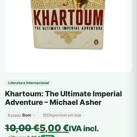
Literatura Internacional
Khartoum: The Ultimate Imperial
Adventure – Michael Asher
Bom
Disponível em loja
Estado:
O
O
10,00
€
5,00
€
IVA incl.
preço
preço