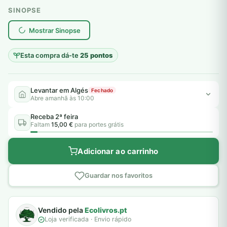
SINOPSE
plantar árvores reais
Mostrar Sinopse
Esta compra dá-te
25 pontos
Levantar em Algés
Fechado
Abre amanhã às 10:00
Receba 2ª feira
Faltam
15,00 €
para portes grátis
Adicionar ao carrinho
Guardar nos favoritos
Vendido pela
Ecolivros.pt
Loja verificada · Envio rápido