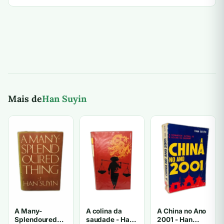
Mais de
Han Suyin
A Many-
A colina da
A China no Ano
Splendoured
saudade - Han
2001 - Han