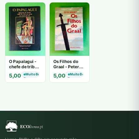
O Papalagui -
Os Filhos do
chefe de tribo
Graal - Peter
de tiavéa
Berling
Muito Bom
Muito Bom
5,00
€
5,00
€