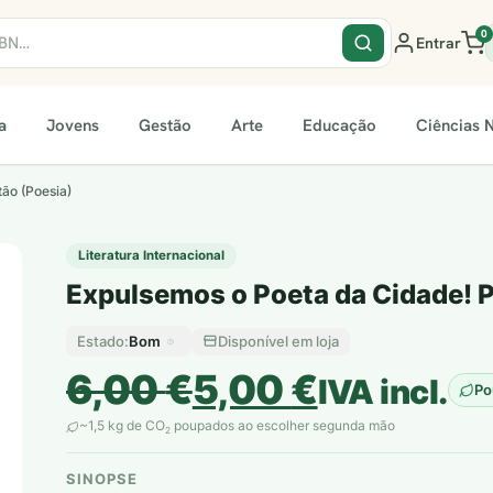
0
Entrar
a
Jovens
Gestão
Arte
Educação
Ciências N
ão (Poesia)
Literatura Internacional
Expulsemos o Poeta da Cidade! P
Bom
Disponível em loja
Estado:
O
O
6,00
€
5,00
€
IVA incl.
Po
preço
preço
~1,5 kg de CO
poupados ao escolher segunda mão
2
original
atual
SINOPSE
plantar árvores reais