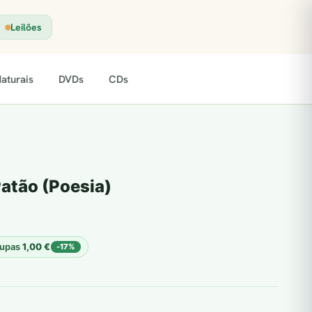
Leilões
aturais
DVDs
CDs
atão (Poesia)
upas
1,00
€
-17%