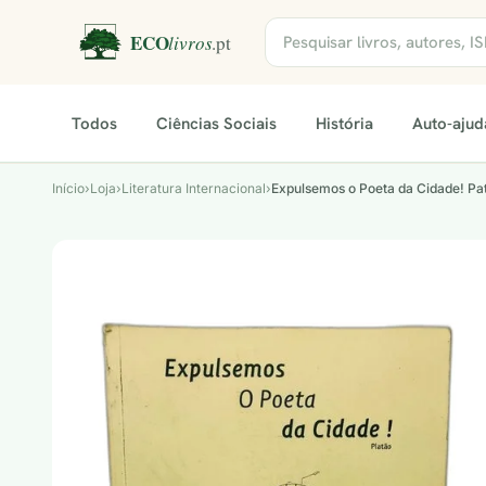
Todos
Ciências Sociais
História
Auto-ajud
Início
›
Loja
›
Literatura Internacional
›
Expulsemos o Poeta da Cidade! Pat