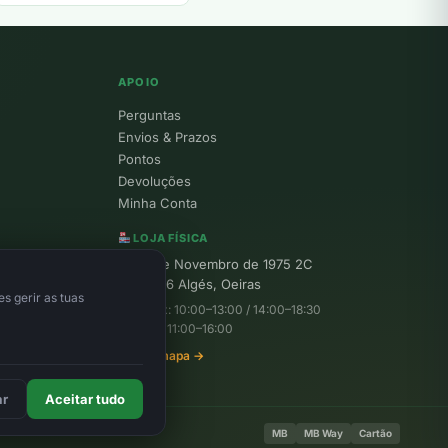
APOIO
Perguntas
Envios & Prazos
Pontos
Devoluções
Minha Conta
LOJA FÍSICA
R. 25 de Novembro de 1975 2C
1495-156 Algés, Oeiras
s gerir as tuas
Seg–Sex: 10:00–13:00 / 14:00–18:30
Sábado: 11:00–16:00
Ver no mapa →
ar
Aceitar tudo
MB
MB Way
Cartão