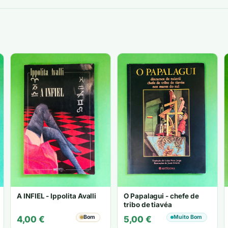
A INFIEL - Ippolita Avalli
O Papalagui - chefe de
tribo de tiavéa
Bom
Muito Bom
4,00
€
5,00
€