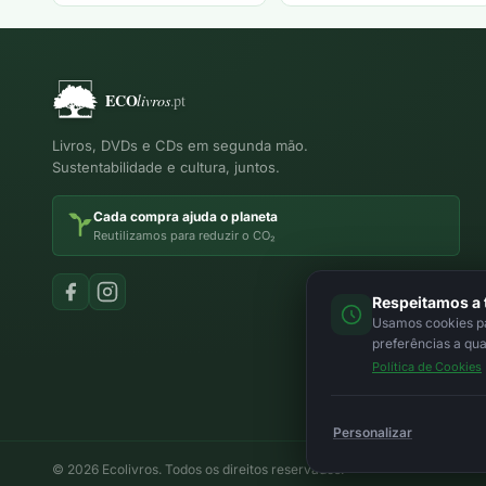
Livros, DVDs e CDs em segunda mão.
Sustentabilidade e cultura, juntos.
Cada compra ajuda o planeta
Reutilizamos para reduzir o CO₂
Respeitamos a 
Usamos cookies par
preferências a qu
Política de Cookies
Personalizar
© 2026 Ecolivros. Todos os direitos reservados.