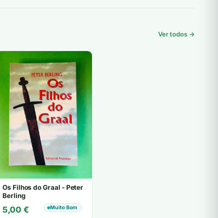
Ver todos →
Os Filhos do Graal - Peter
Berling
Muito Bom
5,00
€