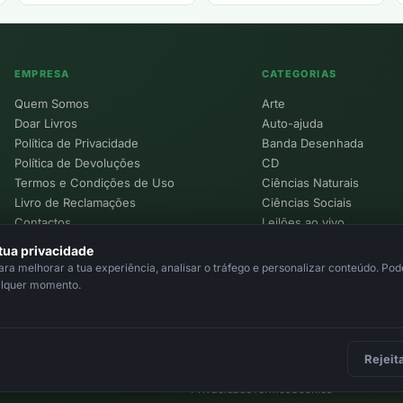
EMPRESA
CATEGORIAS
Quem Somos
Arte
Doar Livros
Auto-ajuda
Política de Privacidade
Banda Desenhada
Política de Devoluções
CD
Termos e Condições de Uso
Ciências Naturais
Livro de Reclamações
Ciências Sociais
Contactos
Leilões ao vivo
Política de Cookies
tua privacidade
a melhorar a tua experiência, analisar o tráfego e personalizar conteúdo. Pode
alquer momento.
Rejeit
Privacidade
Termos
Cookies