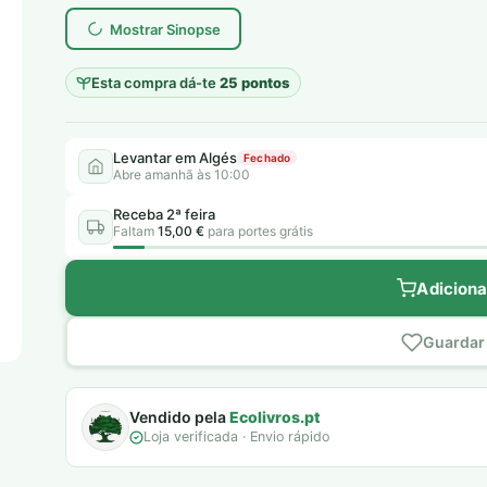
era:
é:
Mostrar Sinopse
6,00 €.
5,00 €.
Esta compra dá-te
25 pontos
Levantar em Algés
Fechado
Abre amanhã às 10:00
Receba 2ª feira
Faltam
15,00 €
para portes grátis
Adiciona
Guardar 
Vendido pela
Ecolivros.pt
Loja verificada · Envio rápido