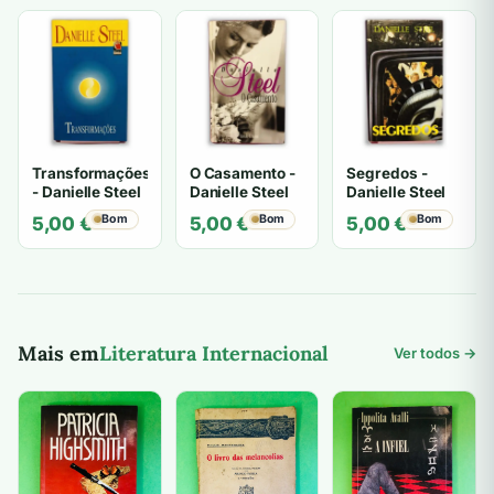
era:
é:
15,00 €.
6,00 €.
Transformações
O Casamento -
Segredos -
- Danielle Steel
Danielle Steel
Danielle Steel
Bom
Bom
Bom
5,00
€
5,00
€
5,00
€
Mais em
Literatura Internacional
Ver todos →