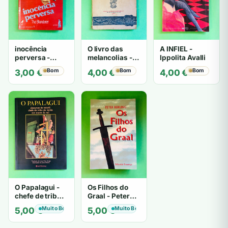
inocência
O livro das
A INFIEL -
perversa -
melancolias -
Ippolita Avalli
PATRICIA
Paulo
Bom
Bom
Bom
3,00
€
4,00
€
4,00
€
HIGHSMITH
Mantegazza
O Papalagui -
Os Filhos do
chefe de tribo
Graal - Peter
de tiavéa
Berling
Muito Bom
Muito Bom
5,00
€
5,00
€