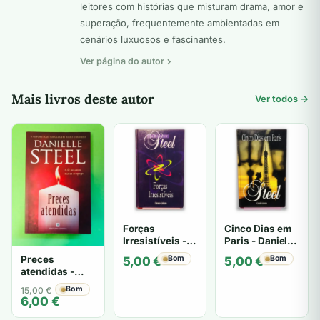
leitores com histórias que misturam drama, amor e
superação, frequentemente ambientadas em
cenários luxuosos e fascinantes.
Ver página do autor
Mais livros deste autor
Ver todos →
Forças
Cinco Dias em
Irresistíveis -
Paris - Danielle
Danielle Steel
Steel
Preces
Bom
Bom
5,00
€
5,00
€
atendidas -
Danielle Steel
O
O
Bom
15,00
€
6,00
€
preço
preço
original
atual