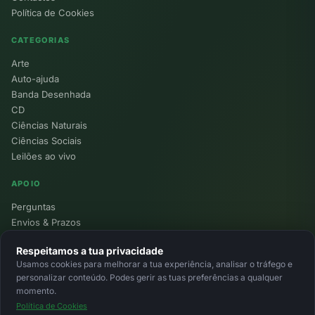
Política de Cookies
CATEGORIAS
Arte
Auto-ajuda
Banda Desenhada
CD
Ciências Naturais
Ciências Sociais
Leilões ao vivo
APOIO
Perguntas
Envios & Prazos
Pontos
Respeitamos a tua privacidade
Devoluções
Usamos cookies para melhorar a tua experiência, analisar o tráfego e
Minha Conta
personalizar conteúdo. Podes gerir as tuas preferências a qualquer
momento.
Política de Cookies
© 2026 Ecolivros. Todos os direitos reservados.