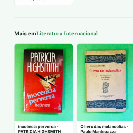
preço
preço
original
atual
era:
é:
6,00 €.
5,00 €.
Mais em
Literatura Internacional
inocência perversa -
O livro das melancolias -
PATRICIA HIGHSMITH
Paulo Mantegazza