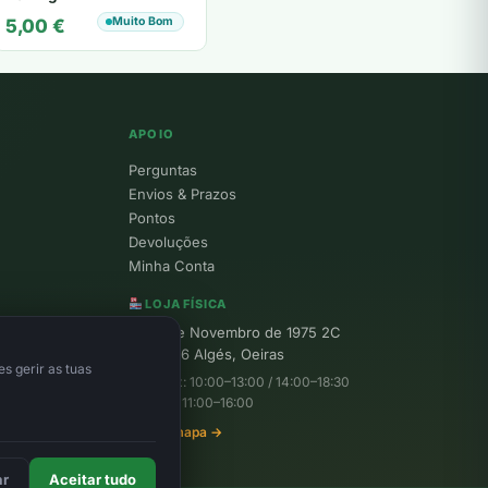
Muito Bom
5,00
€
APOIO
Perguntas
Envios & Prazos
Pontos
Devoluções
Minha Conta
LOJA FÍSICA
R. 25 de Novembro de 1975 2C
1495-156 Algés, Oeiras
s gerir as tuas
Seg–Sex: 10:00–13:00 / 14:00–18:30
Sábado: 11:00–16:00
Ver no mapa →
ar
Aceitar tudo