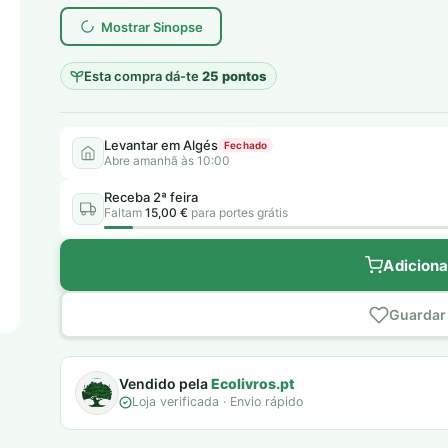
era:
é:
Mostrar Sinopse
6,00 €.
5,00 €.
Esta compra dá-te
25 pontos
Levantar em Algés
Fechado
Abre amanhã às 10:00
Receba 2ª feira
Faltam
15,00 €
para portes grátis
Adiciona
Guardar 
Vendido pela
Ecolivros.pt
Loja verificada · Envio rápido