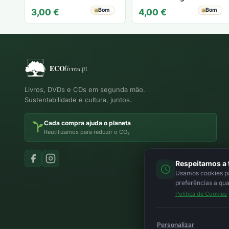
Bom
Bom
3,00
€
4,00
€
Livros, DVDs e CDs em segunda mão.
Sustentabilidade e cultura, juntos.
Cada compra ajuda o planeta
Reutilizamos para reduzir o CO₂
Respeitamos a 
Usamos cookies par
preferências a qu
Política de Cookies
Personalizar