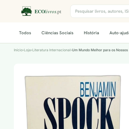
Todos
Ciências Sociais
História
Auto-ajud
Início
›
Loja
›
Literatura Internacional
›
Um Mundo Melhor para os Nossos 