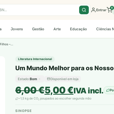
0
Entrar
a
Jovens
Gestão
Arte
Educação
Ciências N
Filhos –…
Literatura Internacional
Um Mundo Melhor para os Nossos
Bom
Disponível em loja
Estado:
O
O
6,00
€
5,00
€
IVA incl.
Po
preço
preço
~1,5 kg de CO
poupados ao escolher segunda mão
2
original
atual
SINOPSE
plantar árvores reais