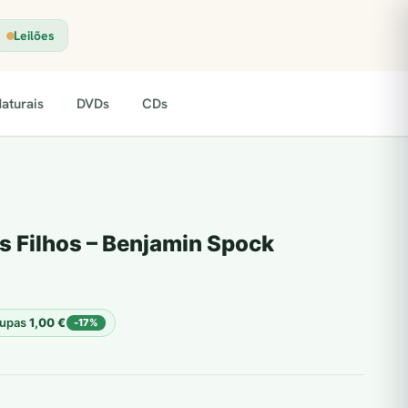
Leilões
aturais
DVDs
CDs
 Filhos – Benjamin Spock
upas
1,00
€
-17%