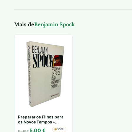
Mais de
Benjamin Spock
Preparar os Filhos para
os Novos Tempos -
Benjamin Spock
O
O
Bom
5,00
€
6,00
€