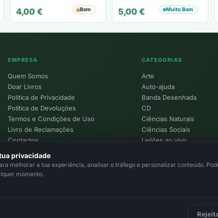
Bom
Muito Bom
4,00
€
5,00
€
EMPRESA
CATEGORIAS
Quem Somos
Arte
Doar Livros
Auto-ajuda
Política de Privacidade
Banda Desenhada
Política de Devoluções
CD
Termos e Condições de Uso
Ciências Naturais
Livro de Reclamações
Ciências Sociais
Contactos
Leilões ao vivo
Política de Cookies
tua privacidade
a melhorar a tua experiência, analisar o tráfego e personalizar conteúdo. Pode
alquer momento.
Rejeit