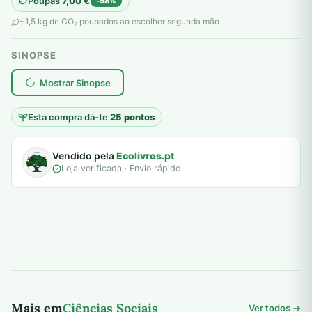
Poupas
7,00
€
-58%
original
atual
~1,5 kg de CO
poupados ao escolher segunda mão
2
era:
é:
SINOPSE
12,00 €.
5,00 €.
plantar árvores reais
Mostrar Sinopse
Esta compra dá-te
25 pontos
Vendido pela
Ecolivros.pt
Loja verificada · Envio rápido
Mais em
Ciências Sociais
Ver todos →