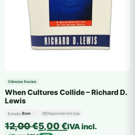
Ciências Sociais
When Cultures Collide – Richard D.
Lewis
Bom
Disponível em loja
Estado:
O
O
12,00
€
5,00
€
IVA incl.
preço
preço