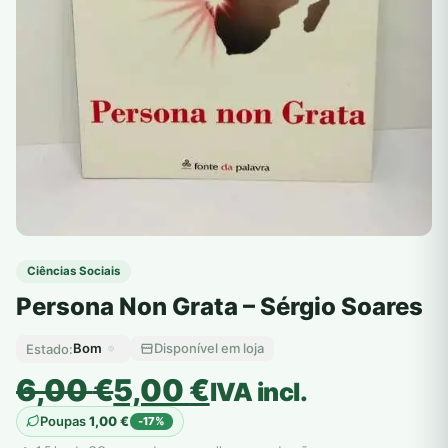
Ciências Sociais
Persona Non Grata – Sérgio Soares
Bom
Disponível em loja
Estado:
O
O
6,00
€
5,00
€
IVA incl.
preço
preço
Poupas
1,00
€
-17%