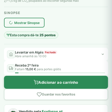
original
atual
~1,5 kg de CO
poupados ao escolher segunda mão
2
era:
é:
SINOPSE
6,00 €.
5,00 €.
plantar árvores reais
Mostrar Sinopse
Esta compra dá-te
25 pontos
Levantar em Algés
Fechado
Abre amanhã às 10:00
Receba 2ª feira
Faltam
15,00 €
para portes grátis
Adicionar ao carrinho
Guardar nos favoritos
Vendido pela
Ecolivros.pt