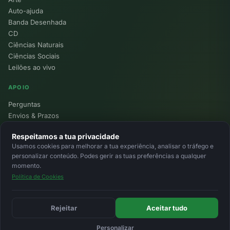
Auto-ajuda
Banda Desenhada
CD
Ciências Naturais
Ciências Sociais
Leilões ao vivo
APOIO
Perguntas
Envios & Prazos
Pontos
Respeitamos a tua privacidade
Devoluções
Usamos cookies para melhorar a tua experiência, analisar o tráfego e
Minha Conta
personalizar conteúdo. Podes gerir as tuas preferências a qualquer
momento.
Política de Cookies
© 2026 Ecolivros. Todos os direitos reservados.
Privacidade
Termos
Cookies
MB
MB Way
Cartão
Rejeitar
Aceitar tudo
Personalizar