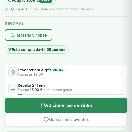
Poupas
3,00
€
-38%
original
atual
~1,5 kg de CO
poupados ao escolher segunda mão
2
era:
é:
SINOPSE
8,00 €.
5,00 €.
plantar árvores reais
Mostrar Sinopse
Esta compra dá-te
25 pontos
Levantar em Algés
Aberto
Fecha às 13:00
Receba 2ª feira
Faltam
15,00 €
para portes grátis
Adicionar ao carrinho
Guardar nos favoritos