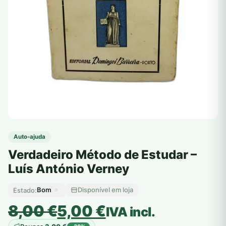
Auto-ajuda
Verdadeiro Método de Estudar –
Luís António Verney
Bom
Disponível em loja
Estado:
O
O
8,00
€
5,00
€
IVA incl.
preço
preço