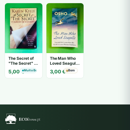
The Secret of
The Man Who
"The Secret" O
Loved Seagulls
Segredo de "O
- OSHO
Muito Bom
Bom
5,00
€
3,00
€
Segredo" -
Karen Kelly