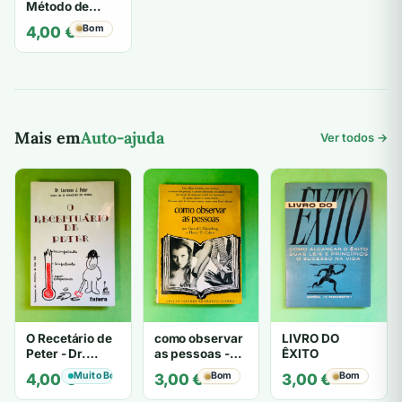
Método de
Estudar - Luís
Bom
4,00
€
Antônio Verney
Mais em
Auto-ajuda
Ver todos →
O Recetário de
como observar
LIVRO DO
Peter - Dr.
as pessoas -
ÊXITO
Laurence J.
Gerard I.
Muito Bom
Bom
Bom
4,00
€
3,00
€
3,00
€
Peter
Nierenberg e
Henry H. Calero