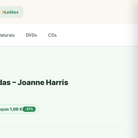
Leilões
aturais
DVDs
CDs
as – Joanne Harris
upas
1,00
€
-17%