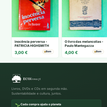
inocência perversa -
O livro das melancolias -
PATRICIA HIGHSMITH
Paulo Mantegazza
Bom
Bom
3,00
€
4,00
€
Livros, DVDs e CDs em segunda mão.
Sustentabilidade e cultura, juntos.
Cada compra ajuda o planeta