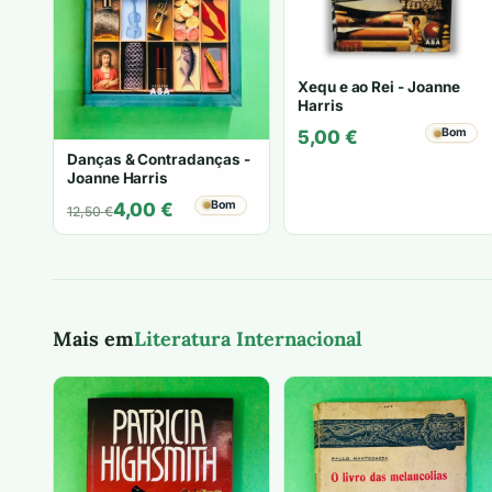
Xequ e ao Rei - Joanne
Harris
Bom
5,00
€
Danças & Contradanças -
Joanne Harris
O
O
Bom
4,00
€
12,50
€
preço
preço
original
atual
era:
é:
12,50 €.
4,00 €.
Mais em
Literatura Internacional