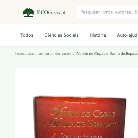
Todos
Ciências Sociais
História
Auto-ajud
Início
›
Loja
›
Literatura Internacional
›
Valete de Copas e Dama de Espad