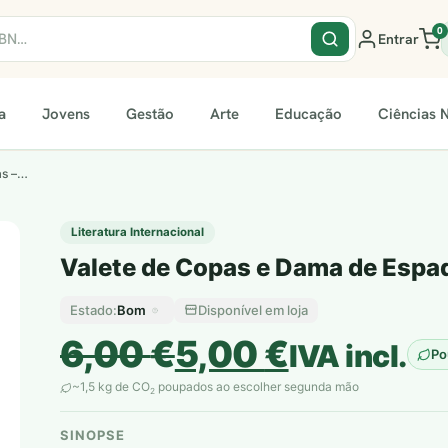
0
Entrar
a
Jovens
Gestão
Arte
Educação
Ciências N
as –…
Literatura Internacional
Valete de Copas e Dama de Espad
Bom
Disponível em loja
Estado:
O
O
6,00
€
5,00
€
IVA incl.
Po
preço
preço
~1,5 kg de CO
poupados ao escolher segunda mão
2
original
atual
SINOPSE
plantar árvores reais