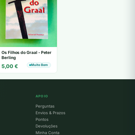
Os Filhos do Graal - Peter
Berling
Muito Bom
5,00
€
APOIO
Perguntas
Envios & Prazos
Pontos
Devoluções
Minha Conta