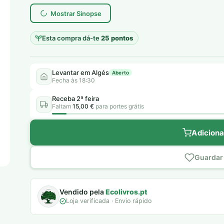
era:
é:
Mostrar Sinopse
6,00 €.
5,00 €.
Esta compra dá-te
25 pontos
Levantar em Algés
Aberto
Fecha às 18:30
Receba 2ª feira
Faltam
15,00 €
para portes grátis
Adiciona
Guardar 
Vendido pela
Ecolivros.pt
Loja verificada · Envio rápido