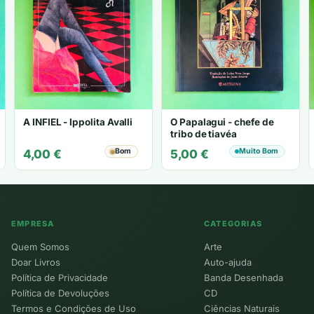
A INFIEL - Ippolita Avalli
O Papalagui - chefe de
tribo de tiavéa
Bom
Muito Bom
4,00
€
5,00
€
EMPRESA
CATEGORIAS
Quem Somos
Arte
Doar Livros
Auto-ajuda
Política de Privacidade
Banda Desenhada
Política de Devoluções
CD
Termos e Condições de Uso
Ciências Naturais