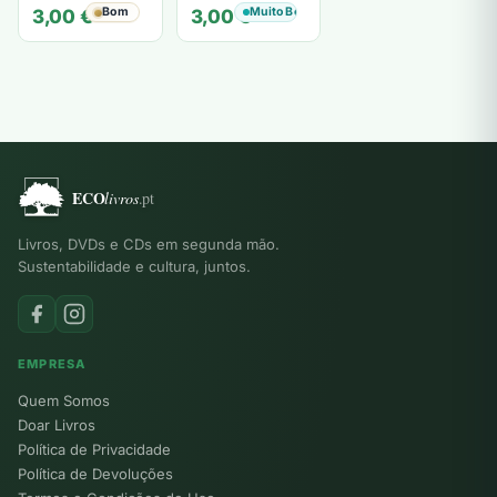
ruy de oliveira
Bom
Muito Bom
3,00
€
3,00
€
Livros, DVDs e CDs em segunda mão.
Sustentabilidade e cultura, juntos.
EMPRESA
Quem Somos
Doar Livros
Política de Privacidade
Política de Devoluções