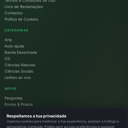
Termos e Condições de Uso
Livro de Reclamações
Contactos
Política de Cookies
CATEGORIAS
Arte
Auto-ajuda
Banda Desenhada
CD
Ciências Naturais
Ciências Sociais
Leilões ao vivo
APOIO
Perguntas
Envios & Prazos
Pontos
Respeitamos a tua privacidade
Devoluções
Usamos cookies para melhorar a tua experiência, analisar o tráfego e
Minha Conta
personalizar conteúdo. Podes gerir as tuas preferências a qualquer