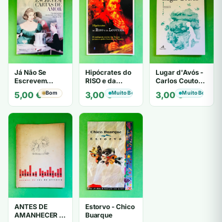
Já Não Se
Hipócrates do
Lugar d'Avós -
Escrevem
RISO e da
Carlos Couto
Cartas de Amor
LOUCURA
Amaral
Bom
Muito Bom
Muito Bom
5,00
€
3,00
€
3,00
€
- Mário
Zambujal
ANTES DE
Estorvo - Chico
AMANHECER -
Buarque