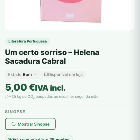
Literatura Portuguesa
Um certo sorriso – Helena
Sacadura Cabral
Bom
Disponível em loja
Estado:
5,00
€
IVA incl.
~1,5 kg de CO
poupados ao escolher segunda mão
2
SINOPSE
plantar árvores reais
Mostrar Sinopse
Esta compra dá-te
25 pontos