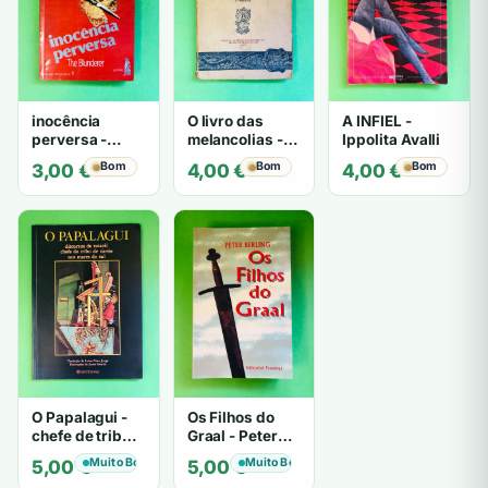
inocência
O livro das
A INFIEL -
perversa -
melancolias -
Ippolita Avalli
PATRICIA
Paulo
Bom
Bom
Bom
3,00
€
4,00
€
4,00
€
HIGHSMITH
Mantegazza
O Papalagui -
Os Filhos do
chefe de tribo
Graal - Peter
de tiavéa
Berling
Muito Bom
Muito Bom
5,00
€
5,00
€