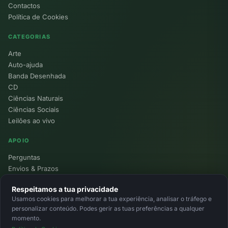
Contactos
Política de Cookies
CATEGORIAS
Arte
Auto-ajuda
Banda Desenhada
CD
Ciências Naturais
Ciências Sociais
Leilões ao vivo
APOIO
Perguntas
Envios & Prazos
Pontos
Respeitamos a tua privacidade
Devoluções
Usamos cookies para melhorar a tua experiência, analisar o tráfego e
Minha Conta
personalizar conteúdo. Podes gerir as tuas preferências a qualquer
momento.