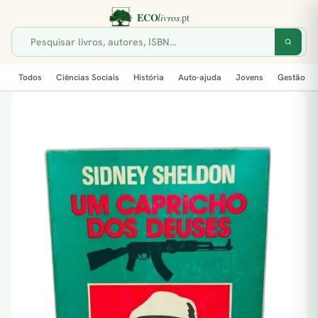
Todos
Ciências Sociais
História
Auto-ajuda
Jovens
Gestão