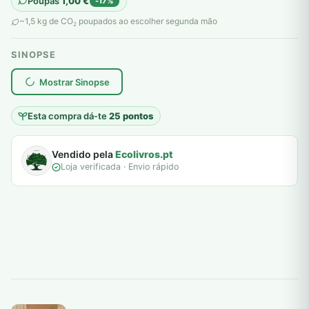
Poupas
1,00
€
-17%
original
atual
~1,5 kg de CO
poupados ao escolher segunda mão
2
era:
é:
SINOPSE
6,00 €.
5,00 €.
plantar árvores reais
Mostrar Sinopse
Esta compra dá-te
25 pontos
Vendido pela
Ecolivros.pt
Loja verificada · Envio rápido