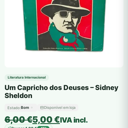
Literatura Internacional
Um Capricho dos Deuses – Sidney
Sheldon
Bom
Disponível em loja
Estado:
O
O
6,00
€
5,00
€
IVA incl.
preço
preço