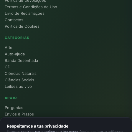
Política de Devoluções
Termos e Condições de Uso
Livro de Reclamações
Contactos
Política de Cookies
CATEGORIAS
Arte
Auto-ajuda
Banda Desenhada
CD
Ciências Naturais
Ciências Sociais
Leilões ao vivo
APOIO
Perguntas
Envios & Prazos
Pontos
Respeitamos a tua privacidade
Devoluções
Usamos cookies para melhorar a tua experiência, analisar o tráfego e