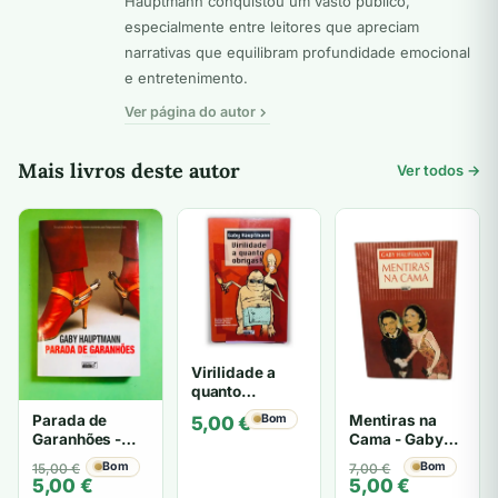
Hauptmann conquistou um vasto público,
especialmente entre leitores que apreciam
narrativas que equilibram profundidade emocional
e entretenimento.
Ver página do autor
Mais livros deste autor
Ver todos →
Virilidade a
quanto
obrigas! - Gaby
Mentiras na
Parada de
Bom
5,00
€
Hauptmann
Cama - Gaby
Garanhões -
Hauptmann
Gaby
O
O
Bom
O
O
Bom
7,00
€
15,00
€
Hauptmann
5,00
€
5,00
€
preço
preço
preço
preço