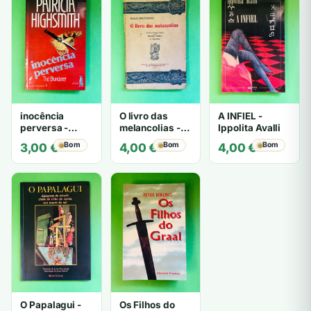
inocência
O livro das
A INFIEL -
perversa -
melancolias -
Ippolita Avalli
PATRICIA
Paulo
Bom
Bom
Bom
3,00
€
4,00
€
4,00
€
HIGHSMITH
Mantegazza
O Papalagui -
Os Filhos do