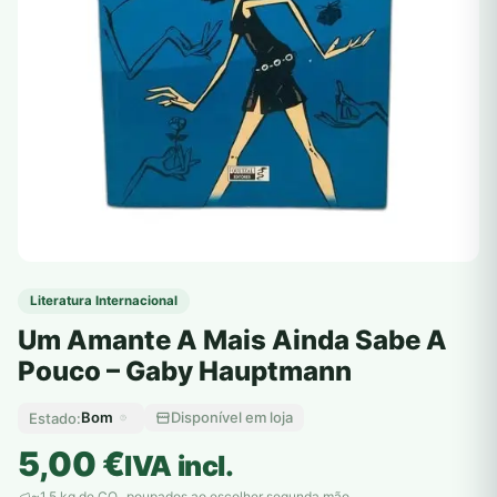
Literatura Internacional
Um Amante A Mais Ainda Sabe A
Pouco – Gaby Hauptmann
Bom
Disponível em loja
Estado:
5,00
€
IVA incl.
~1,5 kg de CO
poupados ao escolher segunda mão