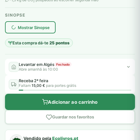
2
SINOPSE
plantar árvores reais
Mostrar Sinopse
Esta compra dá-te
25 pontos
Levantar em Algés
Fechado
Abre amanhã às 10:00
Receba 2ª feira
Faltam
15,00 €
para portes grátis
Adicionar ao carrinho
Guardar nos favoritos
Vendido pela
Ecolivros.pt