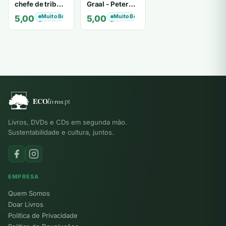
chefe de tribo
Graal - Peter
de tiavéa
Berling
Muito Bom
Muito Bom
5,00
€
5,00
€
Livros, DVDs e CDs em segunda mão.
Sustentabilidade e cultura, juntos.
EMPRESA
Quem Somos
Doar Livros
Política de Privacidade