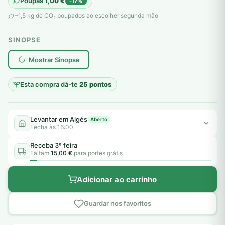
Poupas
1,00
€
-17%
original
atual
~1,5 kg de CO
poupados ao escolher segunda mão
2
era:
é:
SINOPSE
6,00 €.
5,00 €.
plantar árvores reais
Mostrar Sinopse
Esta compra dá-te
25 pontos
Levantar em Algés
Aberto
Fecha às 16:00
Receba 3ª feira
Faltam
15,00 €
para portes grátis
Adicionar ao carrinho
Guardar nos favoritos