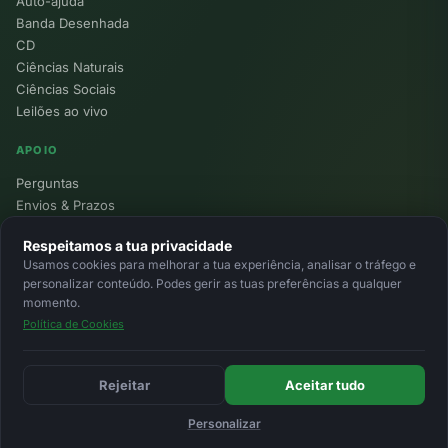
Auto-ajuda
Banda Desenhada
CD
Ciências Naturais
Ciências Sociais
Leilões ao vivo
APOIO
Perguntas
Envios & Prazos
Pontos
Respeitamos a tua privacidade
Devoluções
Usamos cookies para melhorar a tua experiência, analisar o tráfego e
Minha Conta
personalizar conteúdo. Podes gerir as tuas preferências a qualquer
momento.
Política de Cookies
© 2026 Ecolivros. Todos os direitos reservados.
Privacidade
Termos
Cookies
MB
MB Way
Cartão
Rejeitar
Aceitar tudo
Personalizar
Início
Favoritos
Leilões
Carrinho
Entrar