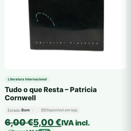
Literatura Internacional
Tudo o que Resta – Patricia
Cornwell
Bom
Disponível em loja
Estado:
O
O
6,00
€
5,00
€
IVA incl.
preço
preço