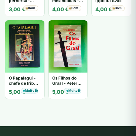
perversa -
melancolias -
Ippolita Avalli
PATRICIA
Paulo
Bom
Bom
Bom
3,00
€
4,00
€
4,00
€
HIGHSMITH
Mantegazza
O Papalagui -
Os Filhos do
chefe de tribo
Graal - Peter
de tiavéa
Berling
Muito Bom
Muito Bom
5,00
€
5,00
€