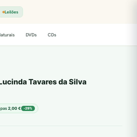
Leilões
aturais
DVDs
CDs
Lucinda Tavares da Silva
upas
2,00
€
-29%