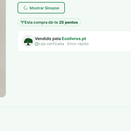
era:
é:
Mostrar Sinopse
7,00 €.
5,00 €.
Esta compra dá-te
25 pontos
Vendido pela
Ecolivros.pt
Loja verificada · Envio rápido