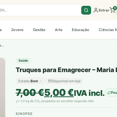
0
Entrar
a
Jovens
Gestão
Arte
Educação
Ciências N
da…
Saúde
Truques para Emagrecer – Maria 
Bom
Disponível em loja
Estado:
O
O
7,00
€
5,00
€
IVA incl.
Po
preço
preço
~1,5 kg de CO
poupados ao escolher segunda mão
2
original
atual
SINOPSE
plantar árvores reais