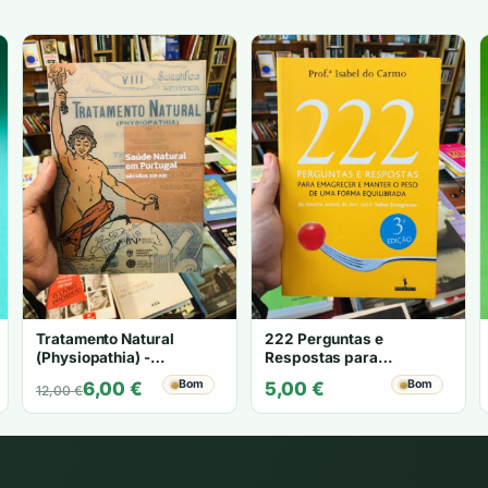
Tratamento Natural
222 Perguntas e
(Physiopathia) -
Respostas para
Desconhecido
Emagrecer e Manter o
O
O
Bom
Bom
6,00
€
5,00
€
12,00
€
Peso de Uma Forma
preço
preço
Equilibrada - Prof.ª Isabel
original
atual
do Carmo
era:
é:
12,00 €.
6,00 €.