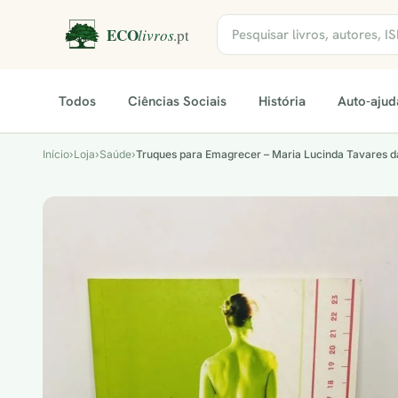
Todos
Ciências Sociais
História
Auto-ajud
Início
›
Loja
›
Saúde
›
Truques para Emagrecer – Maria Lucinda Tavares 