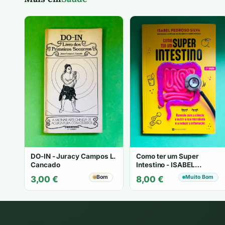
DO-IN - Juracy Campos L.
Como ter um Super
Cancado
Intestino - ISABEL
PEDROSO SILVA
Bom
Muito Bom
3,00
€
8,00
€