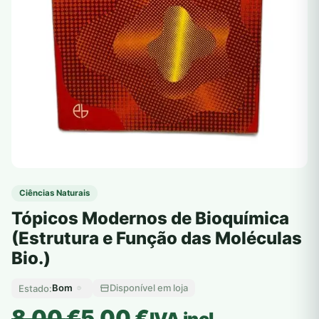
Ciências Naturais
Tópicos Modernos de Bioquímica
(Estrutura e Função das Moléculas
Bio.)
Bom
Disponível em loja
Estado:
O
O
8,00
€
5,00
€
IVA incl.