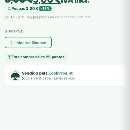
preço
preço
Poupas
3,00
€
-38%
original
atual
~1,5 kg de CO
poupados ao escolher segunda mão
2
era:
é:
SINOPSE
8,00 €.
5,00 €.
plantar árvores reais
Mostrar Sinopse
Esta compra dá-te
25 pontos
Vendido pela
Ecolivros.pt
Loja verificada · Envio rápido